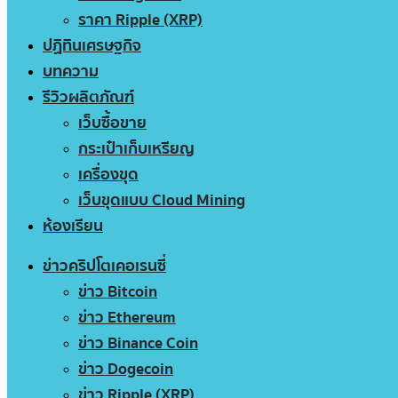
ราคา Ripple (XRP)
ปฏิทินเศรษฐกิจ
บทความ
รีวิวผลิตภัณฑ์
เว็บซื้อขาย
กระเป๋าเก็บเหรียญ
เครื่องขุด
เว็บขุดแบบ Cloud Mining
ห้องเรียน
ข่าวคริปโตเคอเรนซี่
ข่าว Bitcoin
ข่าว Ethereum
ข่าว Binance Coin
ข่าว Dogecoin
ข่าว Ripple (XRP)