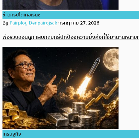
ข่าวคริปโตเคอเรนซี่
By
Pairploy Denpairojsak
กรกฎาคม 27, 2026
พ่อรวยสอนลูก เผยกลยุทธ์ปกป้องความมั่งคั่งที่ใช้มานานหลา
เศรษฐกิจ