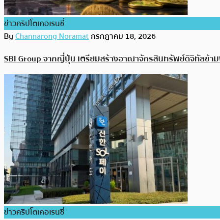
ข่าวคริปโตเคอเรนซี่
By
Channarong Noramat
กรกฎาคม 18, 2026
SBI Group จากญี่ปุ่น เตรียมสร้างอาณาจักรสินทรัพย์ดิจิทัลข้
ข่าวคริปโตเคอเรนซี่