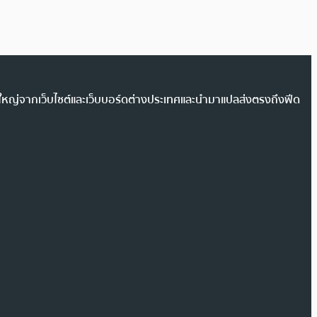
วนใหญ่จากเว็บไซต์และเว็บบอร์ดต่างประเทศและนำมาแปลส่งตรงถึงฟีด