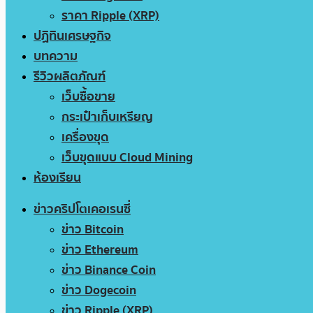
ราคา Ripple (XRP)
ปฏิทินเศรษฐกิจ
บทความ
รีวิวผลิตภัณฑ์
เว็บซื้อขาย
กระเป๋าเก็บเหรียญ
เครื่องขุด
เว็บขุดแบบ Cloud Mining
ห้องเรียน
ข่าวคริปโตเคอเรนซี่
ข่าว Bitcoin
ข่าว Ethereum
ข่าว Binance Coin
ข่าว Dogecoin
ข่าว Ripple (XRP)