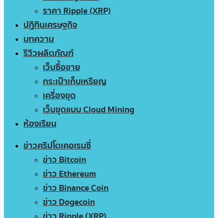
ราคา Ripple (XRP)
ปฏิทินเศรษฐกิจ
บทความ
รีวิวผลิตภัณฑ์
เว็บซื้อขาย
กระเป๋าเก็บเหรียญ
เครื่องขุด
เว็บขุดแบบ Cloud Mining
ห้องเรียน
ข่าวคริปโตเคอเรนซี่
ข่าว Bitcoin
ข่าว Ethereum
ข่าว Binance Coin
ข่าว Dogecoin
ข่าว Ripple (XRP)