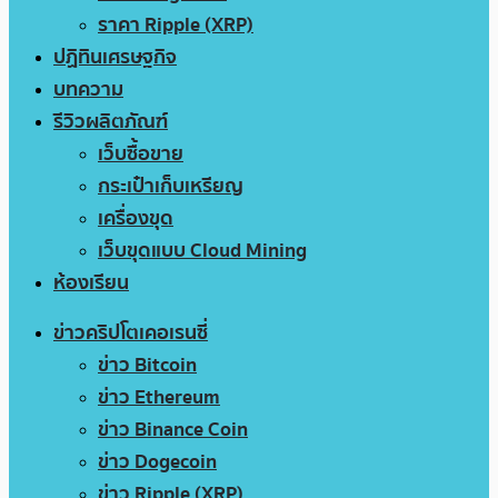
ราคา Ripple (XRP)
ปฏิทินเศรษฐกิจ
บทความ
รีวิวผลิตภัณฑ์
เว็บซื้อขาย
กระเป๋าเก็บเหรียญ
เครื่องขุด
เว็บขุดแบบ Cloud Mining
ห้องเรียน
ข่าวคริปโตเคอเรนซี่
ข่าว Bitcoin
ข่าว Ethereum
ข่าว Binance Coin
ข่าว Dogecoin
ข่าว Ripple (XRP)