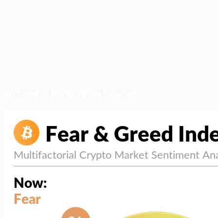
สภาวะตลาด (ความกลัว vs ความโลภ)