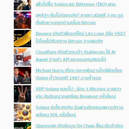
เพื่อไปซื้อ Solana และ Bittensor (TAO) แทน
สหรัฐฯ เริ่มไม่ปลอดภัย? ชายชาวมิสซูรี 3 คน ถูก
ตั้งข้อหาบุกรุกบ้านขโมย Bitcoin
Binance เปิดตัวฟีเจอร์ใหม่ Lite Loan กู้ยืม USDT
ได้โดยไม่ต้องขาย Bitcoin จากพอร์ต
Cloudflare เปิดตัวกระเป๋า Stablecoin ให้ AI
Agent จ่ายค่า API และคอนเทนต์เองได้
Michael Burry เตือน ตลาดหุ้นอาจใกล้พีคเสี่ยง
ดิ่งแรง ย้ำวิกฤตปี 1987 อาจซ้ำรอย
XRP-Solana หลบไป : ส่อง 3 Altcoins ฉายแวว
เด่น ส่งสัญญาณเตรียม Breakout ครั้งใหญ่
Solana จ่อโหวตจริง ลุ้นผ่านข้อเสนอเผาอุปทาน
เหรียญ SOL ครั้งใหญ่
Glassnode เปิดข้อมูล On-Chain ชี้แนวรับสำคัญ