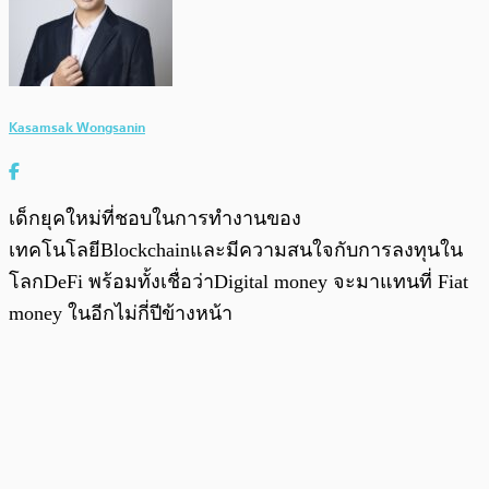
Kasamsak Wongsanin
เด็กยุคใหม่ที่ชอบในการทำงานของ
เทคโนโลยีBlockchainและมีความสนใจกับการลงทุนใน
โลกDeFi พร้อมทั้งเชื่อว่าDigital money จะมาแทนที่ Fiat
money ในอีกไม่กี่ปีข้างหน้า