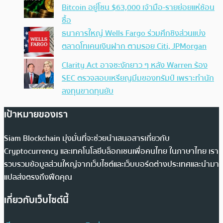
Bitcoin อยู่โซน $63,000 เจ้ามือ-รายย่อยแห่ช้อน
ซื้อ
ธนาคารใหญ่ Wells Fargo ร่วมศึกชิงส่วนแบ่ง
ตลาดโทเคนเงินฝาก ตามรอย Citi, JPMorgan
Clarity Act อาจชะงักยาว ๆ หลัง Warren ร้อง
SEC ตรวจสอบเหรียญมีมของทรัมป์ เพราะทำนัก
ลงทุนขาดทุนยับ
เป้าหมายของเรา
Siam Blockchain มุ่งมั่นที่จะช่วยนำเสนอสารเกี่ยวกับ
Cryptocurrency และเทคโนโลยีบล็อกเชนเพื่อคนไทย ในภาษาไทย เรา
รวบรวมข้อมูลส่วนใหญ่จากเว็บไซต์และเว็บบอร์ดต่างประเทศและนำมา
แปลส่งตรงถึงฟีดคุณ
เกี่ยวกับเว็บไซต์นี้