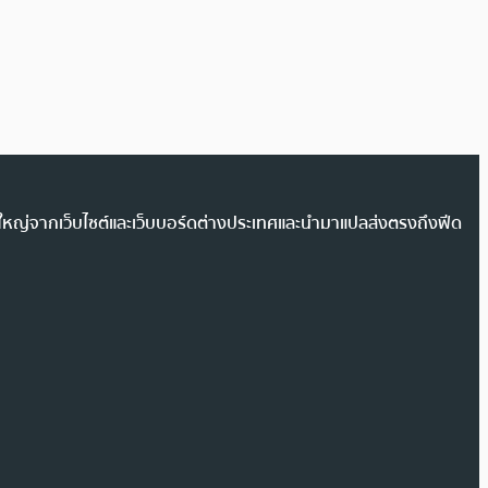
วนใหญ่จากเว็บไซต์และเว็บบอร์ดต่างประเทศและนำมาแปลส่งตรงถึงฟีด