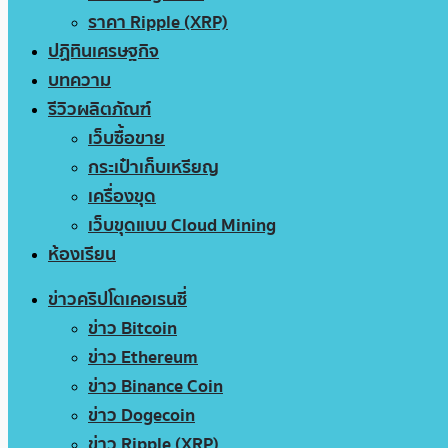
ราคา Ripple (XRP)
ปฏิทินเศรษฐกิจ
บทความ
รีวิวผลิตภัณฑ์
เว็บซื้อขาย
กระเป๋าเก็บเหรียญ
เครื่องขุด
เว็บขุดแบบ Cloud Mining
ห้องเรียน
ข่าวคริปโตเคอเรนซี่
ข่าว Bitcoin
ข่าว Ethereum
ข่าว Binance Coin
ข่าว Dogecoin
ข่าว Ripple (XRP)