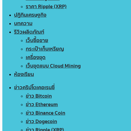
ราคา Ripple (XRP)
ปฏิทินเศรษฐกิจ
บทความ
รีวิวผลิตภัณฑ์
เว็บซื้อขาย
กระเป๋าเก็บเหรียญ
เครื่องขุด
เว็บขุดแบบ Cloud Mining
ห้องเรียน
ข่าวคริปโตเคอเรนซี่
ข่าว Bitcoin
ข่าว Ethereum
ข่าว Binance Coin
ข่าว Dogecoin
ข่าว Ripple (XRP)