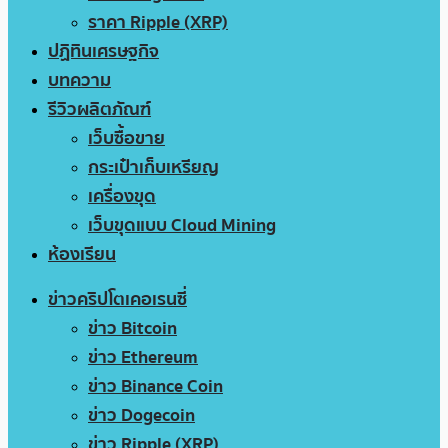
ราคา Ripple (XRP)
ปฏิทินเศรษฐกิจ
บทความ
รีวิวผลิตภัณฑ์
เว็บซื้อขาย
กระเป๋าเก็บเหรียญ
เครื่องขุด
เว็บขุดแบบ Cloud Mining
ห้องเรียน
ข่าวคริปโตเคอเรนซี่
ข่าว Bitcoin
ข่าว Ethereum
ข่าว Binance Coin
ข่าว Dogecoin
ข่าว Ripple (XRP)