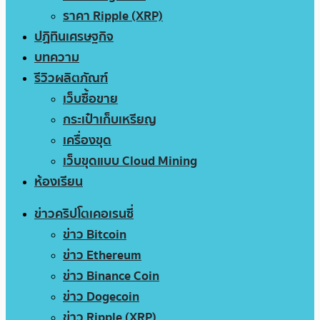
ราคา Ripple (XRP)
ปฏิทินเศรษฐกิจ
บทความ
รีวิวผลิตภัณฑ์
เว็บซื้อขาย
กระเป๋าเก็บเหรียญ
เครื่องขุด
เว็บขุดแบบ Cloud Mining
ห้องเรียน
ข่าวคริปโตเคอเรนซี่
ข่าว Bitcoin
ข่าว Ethereum
ข่าว Binance Coin
ข่าว Dogecoin
ข่าว Ripple (XRP)