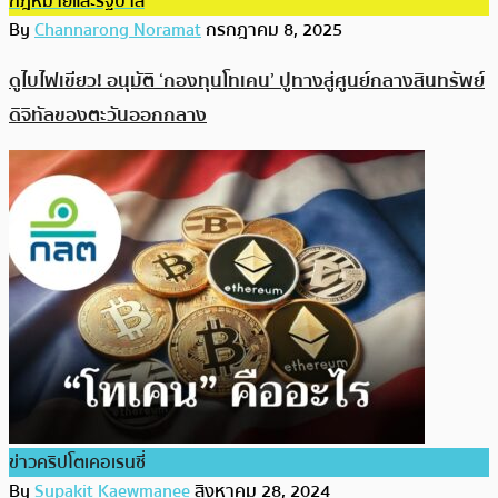
กฎหมายและรัฐบาล
By
Channarong Noramat
กรกฎาคม 8, 2025
ดูไบไฟเขียว! อนุมัติ ‘กองทุนโทเคน’ ปูทางสู่ศูนย์กลางสินทรัพย์
ดิจิทัลของตะวันออกกลาง
ข่าวคริปโตเคอเรนซี่
By
Supakit Kaewmanee
สิงหาคม 28, 2024