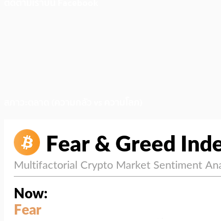
ติดตามเราบน Facebook
สภาวะตลาด (ความกลัว vs ความโลภ)