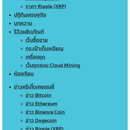
ราคา Ripple (XRP)
ปฏิทินเศรษฐกิจ
บทความ
รีวิวผลิตภัณฑ์
เว็บซื้อขาย
กระเป๋าเก็บเหรียญ
เครื่องขุด
เว็บขุดแบบ Cloud Mining
ห้องเรียน
ข่าวคริปโตเคอเรนซี่
ข่าว Bitcoin
ข่าว Ethereum
ข่าว Binance Coin
ข่าว Dogecoin
ข่าว Ripple (XRP)