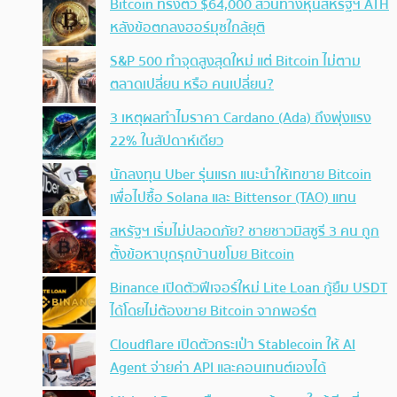
Bitcoin ทรงตัว $64,000 สวนทางหุ้นสหรัฐฯ ATH
หลังข้อตกลงฮอร์มุซใกล้ยุติ
S&P 500 ทำจุดสูงสุดใหม่ แต่ Bitcoin ไม่ตาม
ตลาดเปลี่ยน หรือ คนเปลี่ยน?
3 เหตุผลทำไมราคา Cardano (Ada) ถึงพุ่งแรง
22% ในสัปดาห์เดียว
นักลงทุน Uber รุ่นแรก แนะนำให้เทขาย Bitcoin
เพื่อไปซื้อ Solana และ Bittensor (TAO) แทน
สหรัฐฯ เริ่มไม่ปลอดภัย? ชายชาวมิสซูรี 3 คน ถูก
ตั้งข้อหาบุกรุกบ้านขโมย Bitcoin
Binance เปิดตัวฟีเจอร์ใหม่ Lite Loan กู้ยืม USDT
ได้โดยไม่ต้องขาย Bitcoin จากพอร์ต
Cloudflare เปิดตัวกระเป๋า Stablecoin ให้ AI
Agent จ่ายค่า API และคอนเทนต์เองได้