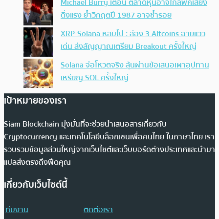
Michael Burry เตือน ตลาดหุ้นอาจใกล้พีคเสี่ยง
ดิ่งแรง ย้ำวิกฤตปี 1987 อาจซ้ำรอย
XRP-Solana หลบไป : ส่อง 3 Altcoins ฉายแวว
เด่น ส่งสัญญาณเตรียม Breakout ครั้งใหญ่
Solana จ่อโหวตจริง ลุ้นผ่านข้อเสนอเผาอุปทาน
เหรียญ SOL ครั้งใหญ่
เป้าหมายของเรา
Siam Blockchain มุ่งมั่นที่จะช่วยนำเสนอสารเกี่ยวกับ
Cryptocurrency และเทคโนโลยีบล็อกเชนเพื่อคนไทย ในภาษาไทย เรา
รวบรวมข้อมูลส่วนใหญ่จากเว็บไซต์และเว็บบอร์ดต่างประเทศและนำมา
แปลส่งตรงถึงฟีดคุณ
เกี่ยวกับเว็บไซต์นี้
ทีมงาน
ติดต่อเรา