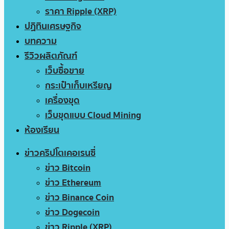
ราคา Ripple (XRP)
ปฏิทินเศรษฐกิจ
บทความ
รีวิวผลิตภัณฑ์
เว็บซื้อขาย
กระเป๋าเก็บเหรียญ
เครื่องขุด
เว็บขุดแบบ Cloud Mining
ห้องเรียน
ข่าวคริปโตเคอเรนซี่
ข่าว Bitcoin
ข่าว Ethereum
ข่าว Binance Coin
ข่าว Dogecoin
ข่าว Ripple (XRP)