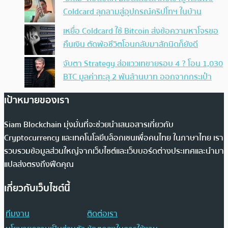
Coldcard ลุกลามสู่อุปกรณ์คริปโทฯ ในบ้าน
เหยื่อ Coldcard ใช้ Bitcoin ส่งข้อความหาโจรขอ
คืนเงิน ตัดพ้อชีวิตโอนกลับมาสักนิดก็ยังดี
จับตา Strategy ส่อแววเทขายรอบ 4 ? โอน 1,030
BTC มูลค่าทะลุ 2 พันล้านบาท ออกจากกระเป๋า
เป้าหมายของเรา
Siam Blockchain มุ่งมั่นที่จะช่วยนำเสนอสารเกี่ยวกับ
Cryptocurrency และเทคโนโลยีบล็อกเชนเพื่อคนไทย ในภาษาไทย เรา
รวบรวมข้อมูลส่วนใหญ่จากเว็บไซต์และเว็บบอร์ดต่างประเทศและนำมา
แปลส่งตรงถึงฟีดคุณ
เกี่ยวกับเว็บไซต์นี้
ทีมงาน
ติดต่อเรา