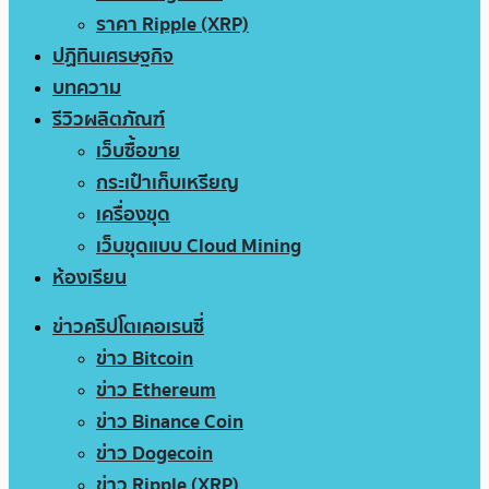
ราคา Ripple (XRP)
ปฏิทินเศรษฐกิจ
บทความ
รีวิวผลิตภัณฑ์
เว็บซื้อขาย
กระเป๋าเก็บเหรียญ
เครื่องขุด
เว็บขุดแบบ Cloud Mining
ห้องเรียน
ข่าวคริปโตเคอเรนซี่
ข่าว Bitcoin
ข่าว Ethereum
ข่าว Binance Coin
ข่าว Dogecoin
ข่าว Ripple (XRP)