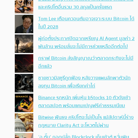
และคริปโตอื่นรวม 30 สกุลเป็นครั้งแรก
Tom Lee เตือนควอนตัมอาจเจาะระบบ Bitcoin ได้
ในปี 2028
ผู้ก่อตั้งประกาศปิดฉากเหรียญ AI Agent มูลค่า 2
พันล้าน พร้อมลั่นจะไม่มีการช่วยเหลืออีกต่อไป
กราฟ Bitcoin ส่งสัญญาณว่าตลาดกระทิงจะไม่มี
อีกแล้ว
ชายชาวมิสซูรีถูกฟ้อง หลังวางแผนลักพาตัวนัก
ลงทุน Bitcoin เพื่อเรียกค่าไถ่
Binance รุกหนัก เพิ่มหุ้น bStocks 10 ตัวดังเข้า
ตลาดสปอต พร้อมแคมเปญฟรีค่าธรรมเนียม
Bitwise ฟันธง คริปโตจะไม่เป็นไร แม้สัปดาห์นี้ร่าง
กฎหมาย Clarity Act จะโหวตไม่ผ่าน
‘อ.ตั๊ม’ ถอดปลั้ก Blockclock เก็บเข้าตู้ หวั่นพิษ