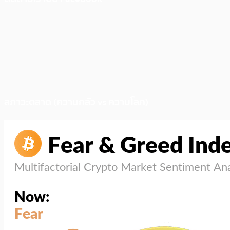
สภาวะตลาด (ความกลัว vs ความโลภ)