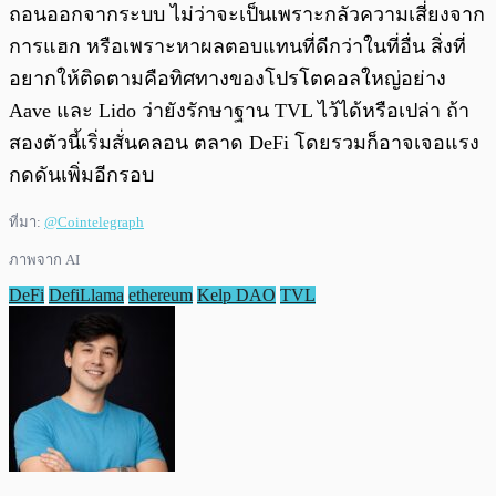
ถอนออกจากระบบ ไม่ว่าจะเป็นเพราะกลัวความเสี่ยงจาก
การแฮก หรือเพราะหาผลตอบแทนที่ดีกว่าในที่อื่น สิ่งที่
อยากให้ติดตามคือทิศทางของโปรโตคอลใหญ่อย่าง
Aave และ Lido ว่ายังรักษาฐาน TVL ไว้ได้หรือเปล่า ถ้า
สองตัวนี้เริ่มสั่นคลอน ตลาด DeFi โดยรวมก็อาจเจอแรง
กดดันเพิ่มอีกรอบ
ที่มา:
@Cointelegraph
ภาพจาก AI
DeFi
DefiLlama
ethereum
Kelp DAO
TVL