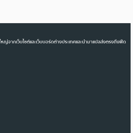
วนใหญ่จากเว็บไซต์และเว็บบอร์ดต่างประเทศและนำมาแปลส่งตรงถึงฟีด