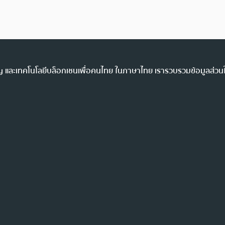
ency และเทคโนโลยีบล็อกเชนเพื่อคนไทย ในภาษาไทย เรารวบรวมข้อมูลส่