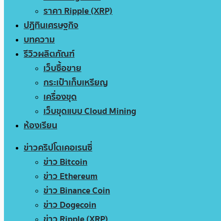
ราคา Ripple (XRP)
ปฏิทินเศรษฐกิจ
บทความ
รีวิวผลิตภัณฑ์
เว็บซื้อขาย
กระเป๋าเก็บเหรียญ
เครื่องขุด
เว็บขุดแบบ Cloud Mining
ห้องเรียน
ข่าวคริปโตเคอเรนซี่
ข่าว Bitcoin
ข่าว Ethereum
ข่าว Binance Coin
ข่าว Dogecoin
ข่าว Ripple (XRP)