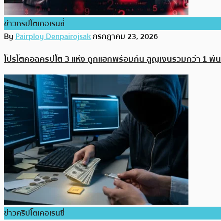
ข่าวคริปโตเคอเรนซี่
By
Pairploy Denpairojsak
กรกฎาคม 23, 2026
โปรโตคอลคริปโต 3 แห่ง ถูกแฮกพร้อมกัน สูญเงินรวมกว่า 1 พัน
ข่าวคริปโตเคอเรนซี่