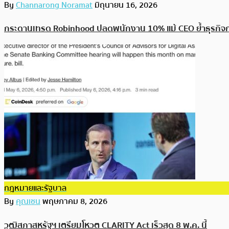
By
Channarong Noramat
มิถุนายน 16, 2026
กระดานเทรด Robinhood ปลดพนักงาน 10% แม้ CEO ย้ำธุรกิจก
กฎหมายและรัฐบาล
By
คุณเชน
พฤษภาคม 8, 2026
วุฒิสภาสหรัฐฯ เตรียมโหวต CLARITY Act เร็วสุด 8 พ.ค. นี้