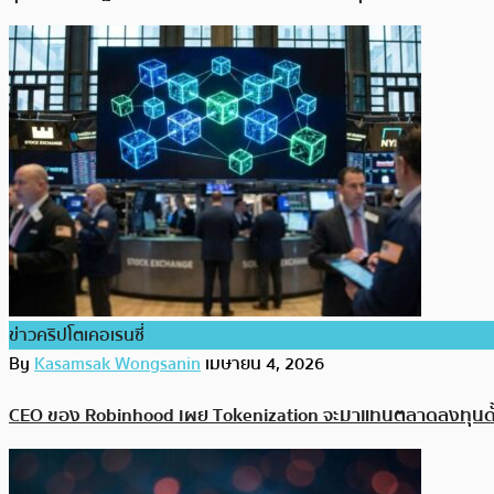
ข่าวคริปโตเคอเรนซี่
By
Kasamsak Wongsanin
เมษายน 4, 2026
CEO ของ Robinhood เผย Tokenization จะมาแทนตลาดลงทุนดั้