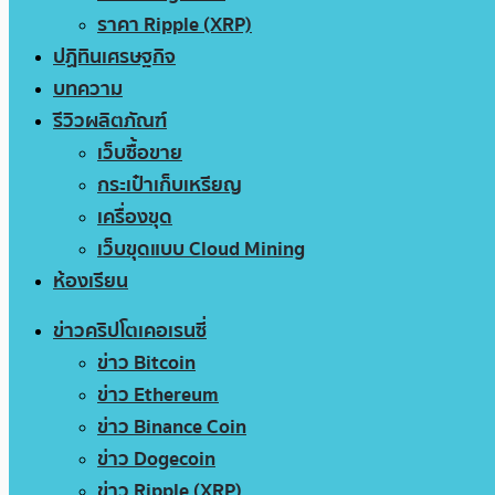
ราคา Ripple (XRP)
ปฏิทินเศรษฐกิจ
บทความ
รีวิวผลิตภัณฑ์
เว็บซื้อขาย
กระเป๋าเก็บเหรียญ
เครื่องขุด
เว็บขุดแบบ Cloud Mining
ห้องเรียน
ข่าวคริปโตเคอเรนซี่
ข่าว Bitcoin
ข่าว Ethereum
ข่าว Binance Coin
ข่าว Dogecoin
ข่าว Ripple (XRP)