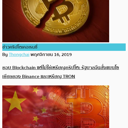
ข่าวคริปโตเคอเรนซี่
By
Thongchai
พฤศจิกายน 16, 2019
ชอบ Blockchain แต่ไม่ใช่เหรียญคริปโต: รัฐบาลจีนสั่งแบนโซ
เชียลของ Binance และเหรียญ TRON