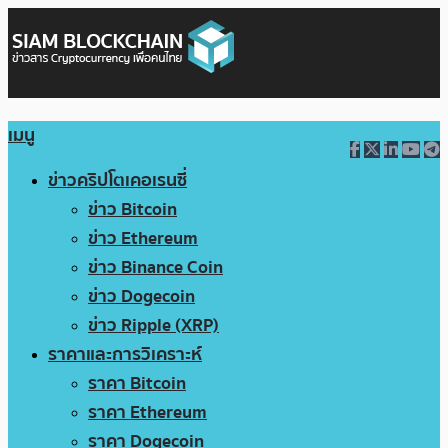
เมนู
ข่าวคริปโตเคอเรนซี่
ข่าว Bitcoin
ข่าว Ethereum
ข่าว Binance Coin
ข่าว Dogecoin
ข่าว Ripple (XRP)
ราคาและการวิเคราะห์
ราคา Bitcoin
ราคา Ethereum
ราคา Dogecoin