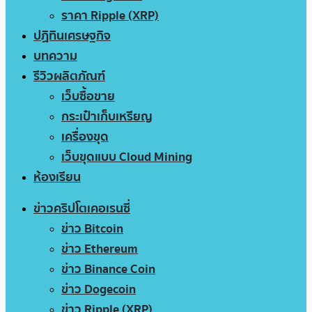
ราคา Ripple (XRP)
ปฏิทินเศรษฐกิจ
บทความ
รีวิวผลิตภัณฑ์
เว็บซื้อขาย
กระเป๋าเก็บเหรียญ
เครื่องขุด
เว็บขุดแบบ Cloud Mining
ห้องเรียน
ข่าวคริปโตเคอเรนซี่
ข่าว Bitcoin
ข่าว Ethereum
ข่าว Binance Coin
ข่าว Dogecoin
ข่าว Ripple (XRP)