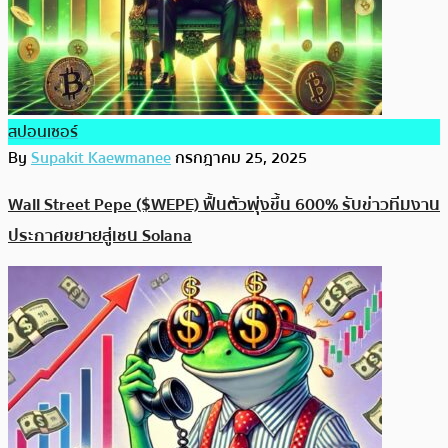
สปอนเซอร์
By
Supakit Kaewmanee
กรกฎาคม 25, 2025
Wall Street Pepe ($WEPE) ฟื้นตัวพุ่งขึ้น 600% รับข่าวทีมงาน
ประกาศขยายสู่เชน Solana