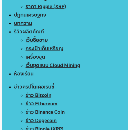
ราคา Ripple (XRP)
ปฏิทินเศรษฐกิจ
บทความ
รีวิวผลิตภัณฑ์
เว็บซื้อขาย
กระเป๋าเก็บเหรียญ
เครื่องขุด
เว็บขุดแบบ Cloud Mining
ห้องเรียน
ข่าวคริปโตเคอเรนซี่
ข่าว Bitcoin
ข่าว Ethereum
ข่าว Binance Coin
ข่าว Dogecoin
ข่าว Ripple (XRP)