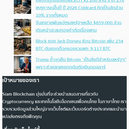
คริปโตถูกขโมยไปแล้วกว่า $1,200 ล้าน จาก 276
เหตุการณ์ในปี ปี 2026 Coldcard คิดเป็นสัดส่วน
10% จากทั้งหมด
จีนเทขายพันธบัตรสหรัฐฯเหลือ $659,000 ล้าน
เดินหน้าสะสมทองคำต่อเนื่องแทน
Block ของ Jack Dorsey ช้อน Bitcoin เพิ่ม 234
BTC ดันยอดถือครองรวมแตะ 9,117 BTC
Trump ย้ำจุดยืน Bitcoin “เป็นสิ่งดีสำหรับสหรัฐฯ”
เพราะช่วยลดแรงกดดันต่อเงินดอลลาร์
เป้าหมายของเรา
Siam Blockchain มุ่งมั่นที่จะช่วยนำเสนอสารเกี่ยวกับ
Cryptocurrency และเทคโนโลยีบล็อกเชนเพื่อคนไทย ในภาษาไทย เรา
รวบรวมข้อมูลส่วนใหญ่จากเว็บไซต์และเว็บบอร์ดต่างประเทศและนำมา
แปลส่งตรงถึงฟีดคุณ