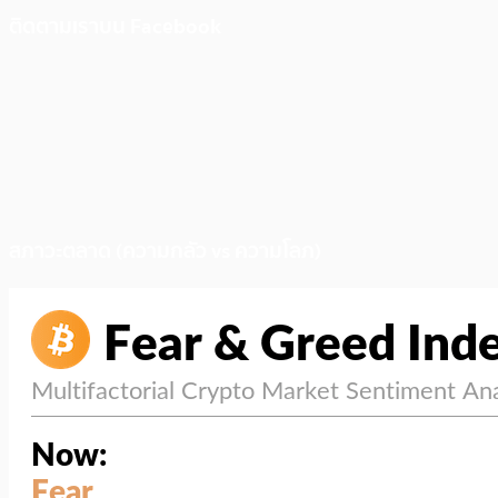
ติดตามเราบน Facebook
สภาวะตลาด (ความกลัว vs ความโลภ)