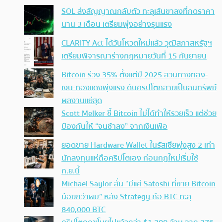
SOL ส่งสัญญาณกลับตัว ทะลุเส้นขาลงที่กดราคา
นาน 3 เดือน เตรียมพุ่งอย่างรุนแรง
CLARITY Act ได้วันโหวตใหม่แล้ว วุฒิสภาสหรัฐฯ
เตรียมพิจารณาร่างกฎหมายวันที่ 15 กันยายน
Bitcoin ร่วง 35% ตั้งแต่ปี 2025 สวนทางทอง-
เงิน-ทองแดงพุ่งแรง ดันคริปโตกลายเป็นสินทรัพย์
ผลงานแย่สุด
Scott Melker ชี้ Bitcoin ไม่ได้ทำให้รวยเร็ว แต่ช่วย
ป้องกันให้ “จนช้าลง” จากเงินเฟ้อ
ยอดขาย Hardware Wallet ในรัสเซียพุ่งสูง 2 เท่า
นักลงทุนแห่ถือคริปโตเอง ก่อนกฎใหม่เริ่มใช้
ก.ย.นี้
Michael Saylor ลั่น “มีแค่ Satoshi ที่ขาย Bitcoin
น้อยกว่าผม” หลัง Strategy ถือ BTC ทะลุ
840,000 BTC