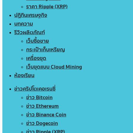
ราคา Ripple (XRP)
ปฏิทินเศรษฐกิจ
บทความ
รีวิวผลิตภัณฑ์
เว็บซื้อขาย
กระเป๋าเก็บเหรียญ
เครื่องขุด
เว็บขุดแบบ Cloud Mining
ห้องเรียน
ข่าวคริปโตเคอเรนซี่
ข่าว Bitcoin
ข่าว Ethereum
ข่าว Binance Coin
ข่าว Dogecoin
ข่าว Ripple (XRP)