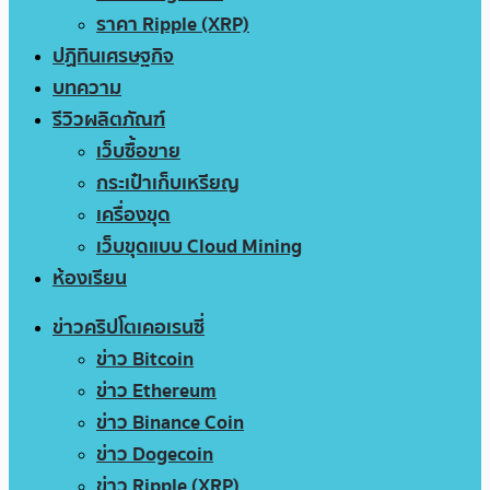
ราคา Ripple (XRP)
ปฏิทินเศรษฐกิจ
บทความ
รีวิวผลิตภัณฑ์
เว็บซื้อขาย
กระเป๋าเก็บเหรียญ
เครื่องขุด
เว็บขุดแบบ Cloud Mining
ห้องเรียน
ข่าวคริปโตเคอเรนซี่
ข่าว Bitcoin
ข่าว Ethereum
ข่าว Binance Coin
ข่าว Dogecoin
ข่าว Ripple (XRP)