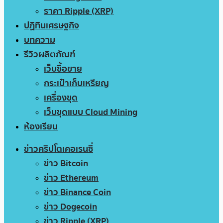
ราคา Ripple (XRP)
ปฏิทินเศรษฐกิจ
บทความ
รีวิวผลิตภัณฑ์
เว็บซื้อขาย
กระเป๋าเก็บเหรียญ
เครื่องขุด
เว็บขุดแบบ Cloud Mining
ห้องเรียน
ข่าวคริปโตเคอเรนซี่
ข่าว Bitcoin
ข่าว Ethereum
ข่าว Binance Coin
ข่าว Dogecoin
ข่าว Ripple (XRP)