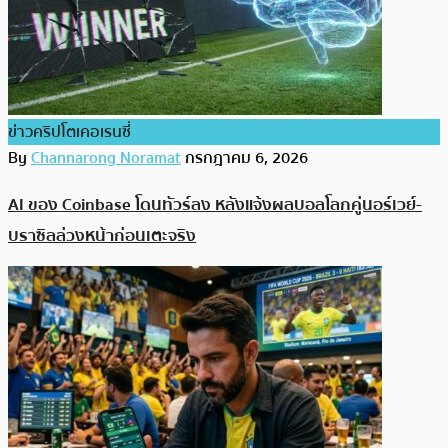
ข่าวคริปโตเคอเรนซี่
By
Channarong Noramat
กรกฎาคม 6, 2026
AI ของ Coinbase โดนทัวร์ลง หลังแจ้งผลบอลโลกคู่นอร์เวย์-
บราซิลล่วงหน้าก่อนเตะจริง