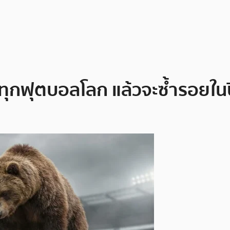
ทุกฟุตบอลโลก แล้วจะซ้ำรอยในป