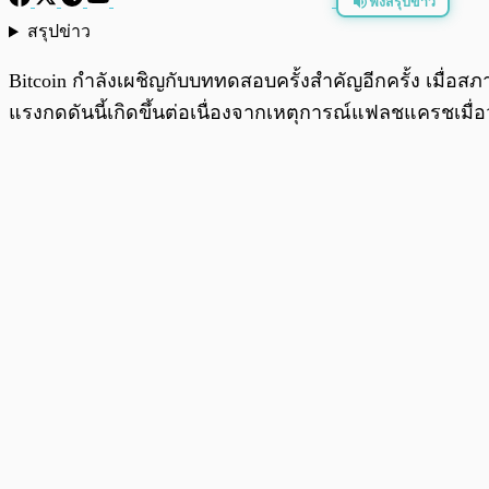
ฟังสรุปข่าว
สรุปข่าว
พร้อมเล่น
Bitcoin กำลังเผชิญกับบททดสอบครั้งสำคัญอีกครั้ง เมื่อส
แรงกดดันนี้เกิดขึ้นต่อเนื่องจากเหตุการณ์แฟลชแครชเมื่