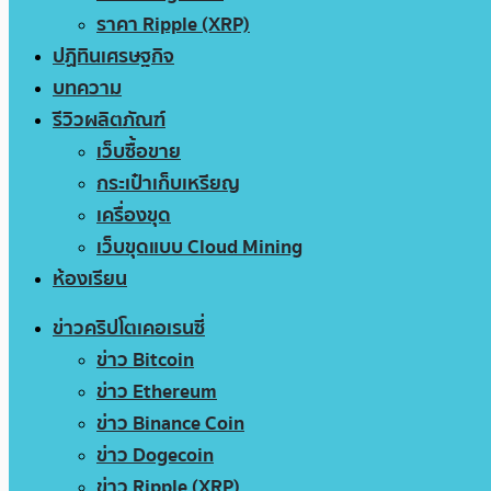
ราคา Ripple (XRP)
ปฏิทินเศรษฐกิจ
บทความ
รีวิวผลิตภัณฑ์
เว็บซื้อขาย
กระเป๋าเก็บเหรียญ
เครื่องขุด
เว็บขุดแบบ Cloud Mining
ห้องเรียน
ข่าวคริปโตเคอเรนซี่
ข่าว Bitcoin
ข่าว Ethereum
ข่าว Binance Coin
ข่าว Dogecoin
ข่าว Ripple (XRP)