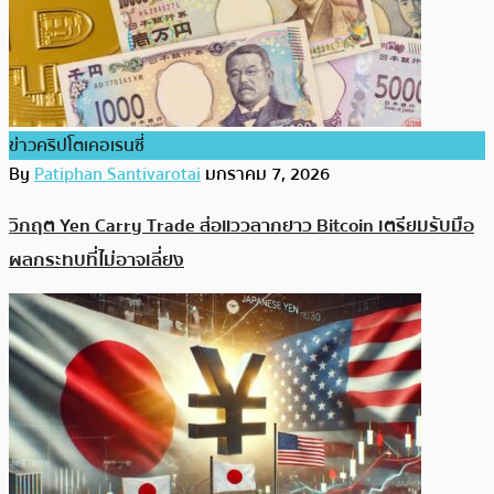
ข่าวคริปโตเคอเรนซี่
By
Patiphan Santivarotai
มกราคม 7, 2026
วิกฤต Yen Carry Trade ส่อแววลากยาว Bitcoin เตรียมรับมือ
ผลกระทบที่ไม่อาจเลี่ยง