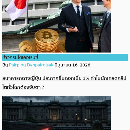
ข่าวคริปโตเคอเรนซี่
By
Pairploy Denpairojsak
มิถุนายน 16, 2026
ธนาคารกลางญี่ปุ่น ประกาศขึ้นดอกเบี้ย 1% ทำไมนักเทรดคริป
โตทั่วโลกต้องจับตา ?