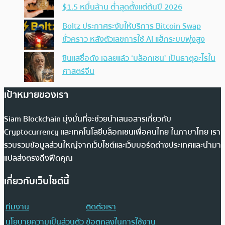
$1.5 หมื่นล้าน ต่ำสุดตั้งแต่ต้นปี 2026
Boltz ประกาศระงับให้บริการ Bitcoin Swap
ชั่วคราว หลังตัวเลขการใช้ AI แฮ็กระบบพุ่งสูง
ซินแสชื่อดัง เฉลยแล้ว ‘บล็อกเชน’ เป็นธาตุอะไรใน
ศาสตร์จีน
เป้าหมายของเรา
Siam Blockchain มุ่งมั่นที่จะช่วยนำเสนอสารเกี่ยวกับ
Cryptocurrency และเทคโนโลยีบล็อกเชนเพื่อคนไทย ในภาษาไทย เรา
รวบรวมข้อมูลส่วนใหญ่จากเว็บไซต์และเว็บบอร์ดต่างประเทศและนำมา
แปลส่งตรงถึงฟีดคุณ
เกี่ยวกับเว็บไซต์นี้
ทีมงาน
ติดต่อเรา
นโยบายความเป็นส่วนตัว
ข้อตกลงในการใช้งาน