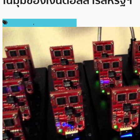
ในมุมของเงินดอลลาร์สหรัฐฯ
ข่าว Bitcoin
,
ข่าวคริปโตเคอเรนซี่