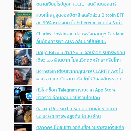
ตลาดเงินยุโรปมูลค่า 3.11 แสนล้านดอลลาร์
แบงก์ใหญ่สุดของอิตาลี ลดสัดส่วน Bitcoin ETF
ลง 99% หันลงทุน ใน Ethereum แทนถึง 3 เท่า
Charles Hoskinson ปลุกพลังคอมมูฯ Cardano
ลั่นต้องการพา ADA กลับมาเป็นผู้ชนะ
นักขุด Bitcoin สาย Solo เจอบล็อก รับทรัพย์คน
เดียว 6.6 ล้านบาท ไม่สนวิกฤตศรัทธาคริปโทฯ
Bernstein เตือนหากกฎหมาย CLARITY Act ไม่
ผ่าน อาจกดดันราคาคริปโตให้ดิ่งลงอีกระลอก
ทั่วโลกช็อก Telegram หายจาก App Store
ชั่วคราว ก่อนกลับมาใช้งานได้ปกติ
Galaxy Research ประเมินความเสียหายจาก
Coldcard อาจพุ่งสูงถึง $130 ล้าน
ตลาดคริปโตซบเซา วอลุ่มซื้อขายรายวันดิ่งเหลือ