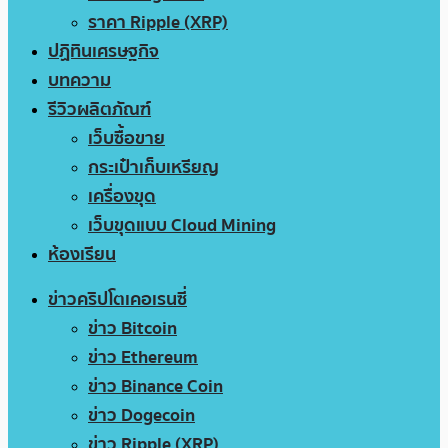
ราคา Ripple (XRP)
ปฏิทินเศรษฐกิจ
บทความ
รีวิวผลิตภัณฑ์
เว็บซื้อขาย
กระเป๋าเก็บเหรียญ
เครื่องขุด
เว็บขุดแบบ Cloud Mining
ห้องเรียน
ข่าวคริปโตเคอเรนซี่
ข่าว Bitcoin
ข่าว Ethereum
ข่าว Binance Coin
ข่าว Dogecoin
ข่าว Ripple (XRP)