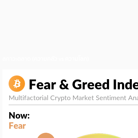
สภาวะตลาด (ความกลัว vs ความโลภ)