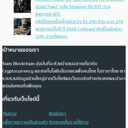
น้อยกว่าผม” หลัง Strategy ถือ BTC ทะลุ
840,000 BTC
คริปโตถูกขโมยไปแล้วกว่า $1,200 ล้าน จาก 276
เหตุการณ์ในปี ปี 2026 Coldcard คิดเป็นสัดส่วน
10% จากทั้งหมด
เป้าหมายของเรา
Siam Blockchain มุ่งมั่นที่จะช่วยนำเสนอสารเกี่ยวกับ
Cryptocurrency และเทคโนโลยีบล็อกเชนเพื่อคนไทย ในภาษาไทย เรา
รวบรวมข้อมูลส่วนใหญ่จากเว็บไซต์และเว็บบอร์ดต่างประเทศและนำมา
แปลส่งตรงถึงฟีดคุณ
เกี่ยวกับเว็บไซต์นี้
ทีมงาน
ติดต่อเรา
นโยบายความเป็นส่วนตัว
ข้อตกลงในการใช้งาน