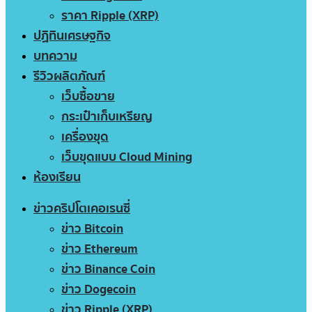
ราคา Ripple (XRP)
ปฏิทินเศรษฐกิจ
บทความ
รีวิวผลิตภัณฑ์
เว็บซื้อขาย
กระเป๋าเก็บเหรียญ
เครื่องขุด
เว็บขุดแบบ Cloud Mining
ห้องเรียน
ข่าวคริปโตเคอเรนซี่
ข่าว Bitcoin
ข่าว Ethereum
ข่าว Binance Coin
ข่าว Dogecoin
ข่าว Ripple (XRP)