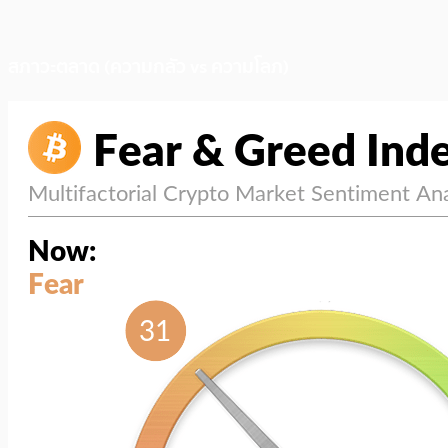
สภาวะตลาด (ความกลัว vs ความโลภ)