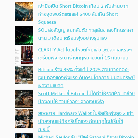
เจ้ามือเปิด Short Bitcoin เกือบ 2 พันล้านบาท
ห่างจุดพอร์ตแตกแค่ $400 ลุ้นเกิด Short
Squeeze
SOL ส่งสัญญาณกลับตัว ทะลุเส้นขาลงที่กดราคา
นาน 3 เดือน เตรียมพุ่งอย่างรุนแรง
CLARITY Act ได้วันโหวตใหม่แล้ว วุฒิสภาสหรัฐฯ
เตรียมพิจารณาร่างกฎหมายวันที่ 15 กันยายน
Bitcoin ร่วง 35% ตั้งแต่ปี 2025 สวนทางทอง-
เงิน-ทองแดงพุ่งแรง ดันคริปโตกลายเป็นสินทรัพย์
ผลงานแย่สุด
Scott Melker ชี้ Bitcoin ไม่ได้ทำให้รวยเร็ว แต่ช่วย
ป้องกันให้ “จนช้าลง” จากเงินเฟ้อ
ยอดขาย Hardware Wallet ในรัสเซียพุ่งสูง 2 เท่า
นักลงทุนแห่ถือคริปโตเอง ก่อนกฎใหม่เริ่มใช้
ก.ย.นี้
Michael Saylor ลั่น “มีแค่ Satoshi ที่ขาย Bitcoin