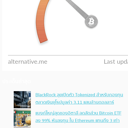
ประเด็นล่าสุด
BlackRock ลุยเปิดตัว Tokenized สำหรับกองทุน
ตลาดเงินยุโรปมูลค่า 3.11 แสนล้านดอลลาร์
แบงก์ใหญ่สุดของอิตาลี ลดสัดส่วน Bitcoin ETF
ลง 99% หันลงทุน ใน Ethereum แทนถึง 3 เท่า