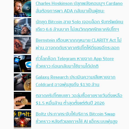
Charles Hoskinson ปลุกพลังคอมมูฯ Cardano
ลั่นต้องการพา ADA กลับมาเป็นผู้ชนะ
นักขุด Bitcoin สาย Solo เจอบล็อก รับทรัพย์คน
เดียว 6.6 ล้านบาท ไม่สนวิกฤตศรัทธาคริปโทฯ
Bernstein เตือนหากกฎหมาย CLARITY Act ไม่
ผ่าน อาจกดดันราคาคริปโตให้ดิ่งลงอีกระลอก
ทั่วโลกช็อก Telegram หายจาก App Store
ชั่วคราว ก่อนกลับมาใช้งานได้ปกติ
Galaxy Research ประเมินความเสียหายจาก
Coldcard อาจพุ่งสูงถึง $130 ล้าน
ตลาดคริปโตซบเซา วอลุ่มซื้อขายรายวันดิ่งเหลือ
$1.5 หมื่นล้าน ต่ำสุดตั้งแต่ต้นปี 2026
Boltz ประกาศระงับให้บริการ Bitcoin Swap
ชั่วคราว หลังตัวเลขการใช้ AI แฮ็กระบบพุ่งสูง