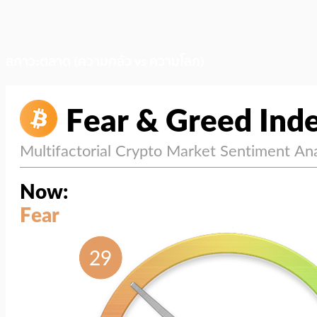
สภาวะตลาด (ความกลัว vs ความโลภ)