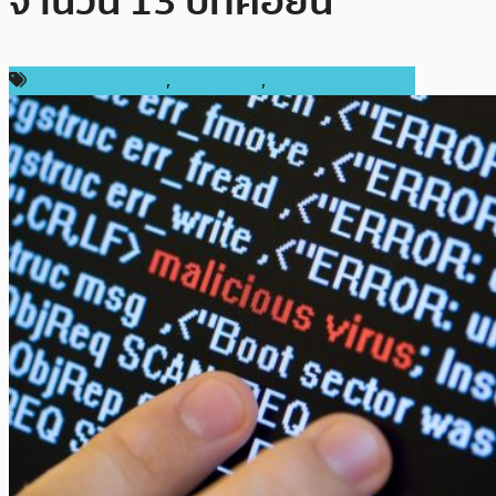
จำนวน 13 บิทคอยน์
กฎหมายและรัฐบาล
,
ข่าว Bitcoin
,
ข่าวคริปโตเคอเรนซี่