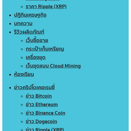
ราคา Ripple (XRP)
ปฏิทินเศรษฐกิจ
บทความ
รีวิวผลิตภัณฑ์
เว็บซื้อขาย
กระเป๋าเก็บเหรียญ
เครื่องขุด
เว็บขุดแบบ Cloud Mining
ห้องเรียน
ข่าวคริปโตเคอเรนซี่
ข่าว Bitcoin
ข่าว Ethereum
ข่าว Binance Coin
ข่าว Dogecoin
ข่าว Ripple (XRP)