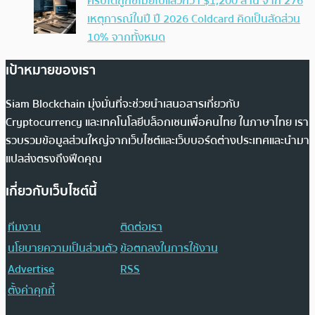
คริปโตถูกขโมยไปแล้วกว่า $1,200 ล้าน จาก 276
เหตุการณ์ในปี ปี 2026 Coldcard คิดเป็นสัดส่วน
10% จากทั้งหมด
เป้าหมายของเรา
Siam Blockchain มุ่งมั่นที่จะช่วยนำเสนอสารเกี่ยวกับ
Cryptocurrency และเทคโนโลยีบล็อกเชนเพื่อคนไทย ในภาษาไทย เรา
รวบรวมข้อมูลส่วนใหญ่จากเว็บไซต์และเว็บบอร์ดต่างประเทศและนำมา
แปลส่งตรงถึงฟีดคุณ
เกี่ยวกับเว็บไซต์นี้
ทีมงาน
ติดต่อเรา
นโยบายความเป็นส่วนตัว
ข้อตกลงในการใช้งาน
Advertise
RSS
ตั้งค่าคุกกี้