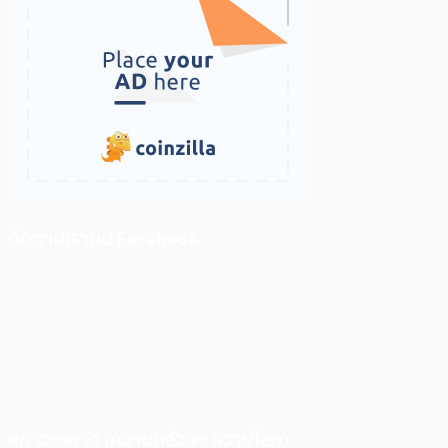
ติดตามเราบน Facebook
สภาวะตลาด (ความกลัว vs ความโลภ)