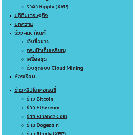
ราคา Ripple (XRP)
ปฏิทินเศรษฐกิจ
บทความ
รีวิวผลิตภัณฑ์
เว็บซื้อขาย
กระเป๋าเก็บเหรียญ
เครื่องขุด
เว็บขุดแบบ Cloud Mining
ห้องเรียน
ข่าวคริปโตเคอเรนซี่
ข่าว Bitcoin
ข่าว Ethereum
ข่าว Binance Coin
ข่าว Dogecoin
ข่าว Ripple (XRP)