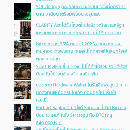
SOL ส่งสัญญาณกลับตัว ทะลุเส้นขาลงที่กดราคา
นาน 3 เดือน เตรียมพุ่งอย่างรุนแรง
CLARITY Act ได้วันโหวตใหม่แล้ว วุฒิสภาสหรัฐฯ
เตรียมพิจารณาร่างกฎหมายวันที่ 15 กันยายน
Bitcoin ร่วง 35% ตั้งแต่ปี 2025 สวนทางทอง-
เงิน-ทองแดงพุ่งแรง ดันคริปโตกลายเป็นสินทรัพย์
ผลงานแย่สุด
Scott Melker ชี้ Bitcoin ไม่ได้ทำให้รวยเร็ว แต่ช่วย
ป้องกันให้ “จนช้าลง” จากเงินเฟ้อ
ยอดขาย Hardware Wallet ในรัสเซียพุ่งสูง 2 เท่า
นักลงทุนแห่ถือคริปโตเอง ก่อนกฎใหม่เริ่มใช้
ก.ย.นี้
Michael Saylor ลั่น “มีแค่ Satoshi ที่ขาย Bitcoin
น้อยกว่าผม” หลัง Strategy ถือ BTC ทะลุ
840,000 BTC