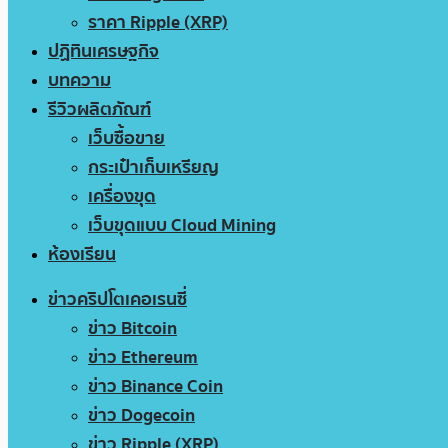
ราคา Ripple (XRP)
ปฏิทินเศรษฐกิจ
บทความ
รีวิวผลิตภัณฑ์
เว็บซื้อขาย
กระเป๋าเก็บเหรียญ
เครื่องขุด
เว็บขุดแบบ Cloud Mining
ห้องเรียน
ข่าวคริปโตเคอเรนซี่
ข่าว Bitcoin
ข่าว Ethereum
ข่าว Binance Coin
ข่าว Dogecoin
ข่าว Ripple (XRP)