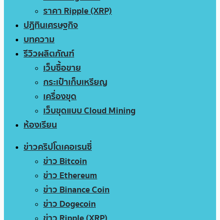
ราคา Ripple (XRP)
ปฏิทินเศรษฐกิจ
บทความ
รีวิวผลิตภัณฑ์
เว็บซื้อขาย
กระเป๋าเก็บเหรียญ
เครื่องขุด
เว็บขุดแบบ Cloud Mining
ห้องเรียน
ข่าวคริปโตเคอเรนซี่
ข่าว Bitcoin
ข่าว Ethereum
ข่าว Binance Coin
ข่าว Dogecoin
ข่าว Ripple (XRP)