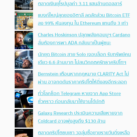
ตลาดเงินยุโรปมูลค่า 3.11 แสนล้านดอลลาร์
แบงก์ใหญ่สุดของอิตาลี ลดสัดส่วน Bitcoin ETF
ลง 99% หันลงทุน ใน Ethereum แทนถึง 3 เท่า
Charles Hoskinson ปลุกพลังคอมมูฯ Cardano
ลั่นต้องการพา ADA กลับมาเป็นผู้ชนะ
นักขุด Bitcoin สาย Solo เจอบล็อก รับทรัพย์คน
เดียว 6.6 ล้านบาท ไม่สนวิกฤตศรัทธาคริปโทฯ
Bernstein เตือนหากกฎหมาย CLARITY Act ไม่
ผ่าน อาจกดดันราคาคริปโตให้ดิ่งลงอีกระลอก
ทั่วโลกช็อก Telegram หายจาก App Store
ชั่วคราว ก่อนกลับมาใช้งานได้ปกติ
Galaxy Research ประเมินความเสียหายจาก
Coldcard อาจพุ่งสูงถึง $130 ล้าน
ตลาดคริปโตซบเซา วอลุ่มซื้อขายรายวันดิ่งเหลือ