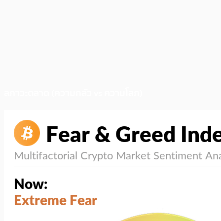
สภาวะตลาด (ความกลัว vs ความโลภ)