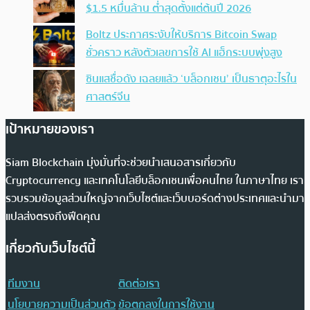
$1.5 หมื่นล้าน ต่ำสุดตั้งแต่ต้นปี 2026
Boltz ประกาศระงับให้บริการ Bitcoin Swap
ชั่วคราว หลังตัวเลขการใช้ AI แฮ็กระบบพุ่งสูง
ซินแสชื่อดัง เฉลยแล้ว ‘บล็อกเชน’ เป็นธาตุอะไรใน
ศาสตร์จีน
เป้าหมายของเรา
Siam Blockchain มุ่งมั่นที่จะช่วยนำเสนอสารเกี่ยวกับ
Cryptocurrency และเทคโนโลยีบล็อกเชนเพื่อคนไทย ในภาษาไทย เรา
รวบรวมข้อมูลส่วนใหญ่จากเว็บไซต์และเว็บบอร์ดต่างประเทศและนำมา
แปลส่งตรงถึงฟีดคุณ
เกี่ยวกับเว็บไซต์นี้
ทีมงาน
ติดต่อเรา
นโยบายความเป็นส่วนตัว
ข้อตกลงในการใช้งาน