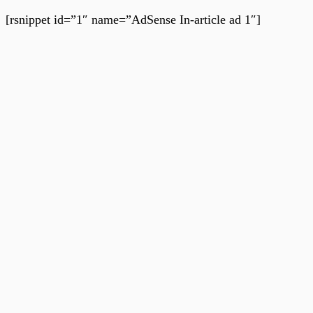
[rsnippet id=”1″ name=”AdSense In-article ad 1″]