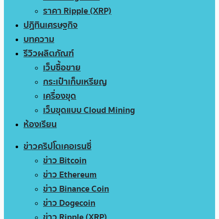
ราคา Ripple (XRP)
ปฏิทินเศรษฐกิจ
บทความ
รีวิวผลิตภัณฑ์
เว็บซื้อขาย
กระเป๋าเก็บเหรียญ
เครื่องขุด
เว็บขุดแบบ Cloud Mining
ห้องเรียน
ข่าวคริปโตเคอเรนซี่
ข่าว Bitcoin
ข่าว Ethereum
ข่าว Binance Coin
ข่าว Dogecoin
ข่าว Ripple (XRP)