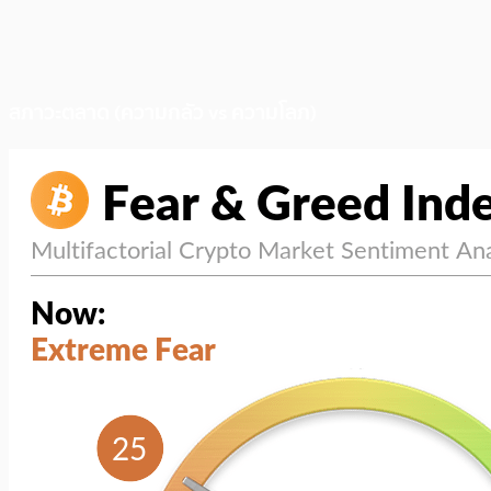
สภาวะตลาด (ความกลัว vs ความโลภ)