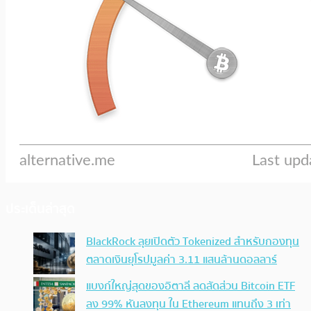
ประเด็นล่าสุด
BlackRock ลุยเปิดตัว Tokenized สำหรับกองทุน
ตลาดเงินยุโรปมูลค่า 3.11 แสนล้านดอลลาร์
แบงก์ใหญ่สุดของอิตาลี ลดสัดส่วน Bitcoin ETF
ลง 99% หันลงทุน ใน Ethereum แทนถึง 3 เท่า