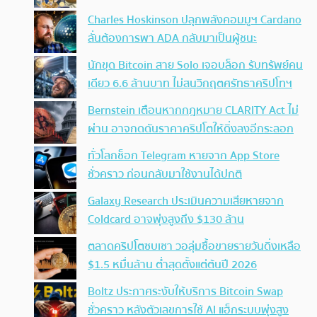
Charles Hoskinson ปลุกพลังคอมมูฯ Cardano
ลั่นต้องการพา ADA กลับมาเป็นผู้ชนะ
นักขุด Bitcoin สาย Solo เจอบล็อก รับทรัพย์คน
เดียว 6.6 ล้านบาท ไม่สนวิกฤตศรัทธาคริปโทฯ
Bernstein เตือนหากกฎหมาย CLARITY Act ไม่
ผ่าน อาจกดดันราคาคริปโตให้ดิ่งลงอีกระลอก
ทั่วโลกช็อก Telegram หายจาก App Store
ชั่วคราว ก่อนกลับมาใช้งานได้ปกติ
Galaxy Research ประเมินความเสียหายจาก
Coldcard อาจพุ่งสูงถึง $130 ล้าน
ตลาดคริปโตซบเซา วอลุ่มซื้อขายรายวันดิ่งเหลือ
$1.5 หมื่นล้าน ต่ำสุดตั้งแต่ต้นปี 2026
Boltz ประกาศระงับให้บริการ Bitcoin Swap
ชั่วคราว หลังตัวเลขการใช้ AI แฮ็กระบบพุ่งสูง