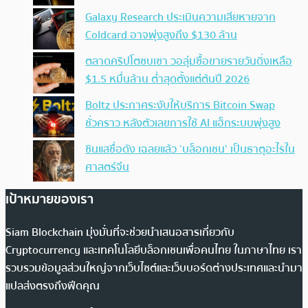
Galaxy Research ประเมินความเสียหายจาก
Coldcard อาจพุ่งสูงถึง $130 ล้าน
ตลาดคริปโตซบเซา วอลุ่มซื้อขายรายวันดิ่งเหลือ
$1.5 หมื่นล้าน ต่ำสุดตั้งแต่ต้นปี 2026
Boltz ประกาศระงับให้บริการ Bitcoin Swap
ชั่วคราว หลังตัวเลขการใช้ AI แฮ็กระบบพุ่งสูง
ซินแสชื่อดัง เฉลยแล้ว ‘บล็อกเชน’ เป็นธาตุอะไรใน
ศาสตร์จีน
เป้าหมายของเรา
Siam Blockchain มุ่งมั่นที่จะช่วยนำเสนอสารเกี่ยวกับ
Cryptocurrency และเทคโนโลยีบล็อกเชนเพื่อคนไทย ในภาษาไทย เรา
รวบรวมข้อมูลส่วนใหญ่จากเว็บไซต์และเว็บบอร์ดต่างประเทศและนำมา
แปลส่งตรงถึงฟีดคุณ