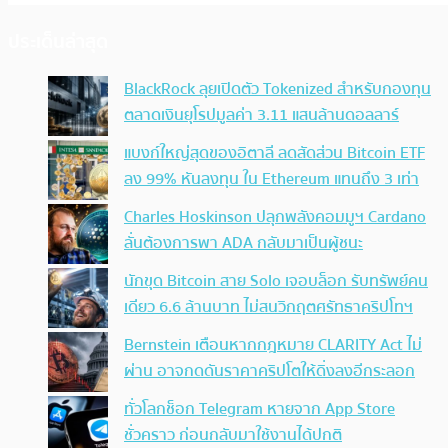
ประเด็นล่าสุด
BlackRock ลุยเปิดตัว Tokenized สำหรับกองทุน
ตลาดเงินยุโรปมูลค่า 3.11 แสนล้านดอลลาร์
แบงก์ใหญ่สุดของอิตาลี ลดสัดส่วน Bitcoin ETF
ลง 99% หันลงทุน ใน Ethereum แทนถึง 3 เท่า
Charles Hoskinson ปลุกพลังคอมมูฯ Cardano
ลั่นต้องการพา ADA กลับมาเป็นผู้ชนะ
นักขุด Bitcoin สาย Solo เจอบล็อก รับทรัพย์คน
เดียว 6.6 ล้านบาท ไม่สนวิกฤตศรัทธาคริปโทฯ
Bernstein เตือนหากกฎหมาย CLARITY Act ไม่
ผ่าน อาจกดดันราคาคริปโตให้ดิ่งลงอีกระลอก
ทั่วโลกช็อก Telegram หายจาก App Store
ชั่วคราว ก่อนกลับมาใช้งานได้ปกติ