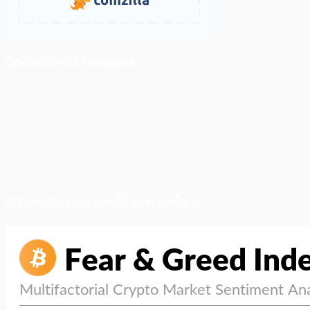
ติดตามเราบน Facebook
สภาวะตลาด (ความกลัว vs ความโลภ)