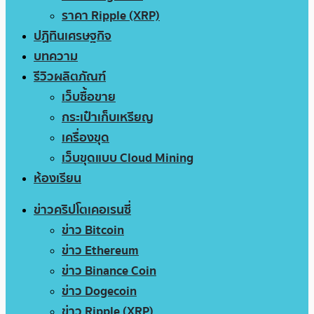
ราคา Ripple (XRP)
ปฏิทินเศรษฐกิจ
บทความ
รีวิวผลิตภัณฑ์
เว็บซื้อขาย
กระเป๋าเก็บเหรียญ
เครื่องขุด
เว็บขุดแบบ Cloud Mining
ห้องเรียน
ข่าวคริปโตเคอเรนซี่
ข่าว Bitcoin
ข่าว Ethereum
ข่าว Binance Coin
ข่าว Dogecoin
ข่าว Ripple (XRP)