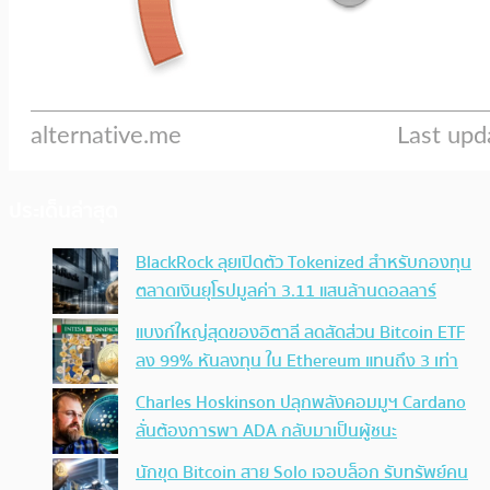
ประเด็นล่าสุด
BlackRock ลุยเปิดตัว Tokenized สำหรับกองทุน
ตลาดเงินยุโรปมูลค่า 3.11 แสนล้านดอลลาร์
แบงก์ใหญ่สุดของอิตาลี ลดสัดส่วน Bitcoin ETF
ลง 99% หันลงทุน ใน Ethereum แทนถึง 3 เท่า
Charles Hoskinson ปลุกพลังคอมมูฯ Cardano
ลั่นต้องการพา ADA กลับมาเป็นผู้ชนะ
นักขุด Bitcoin สาย Solo เจอบล็อก รับทรัพย์คน