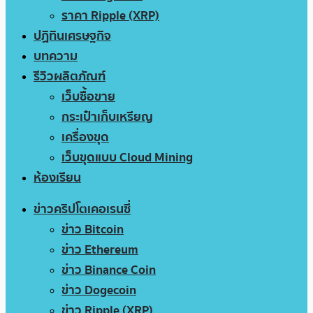
ราคา Ripple (XRP)
ปฏิทินเศรษฐกิจ
บทความ
รีวิวผลิตภัณฑ์
เว็บซื้อขาย
กระเป๋าเก็บเหรียญ
เครื่องขุด
เว็บขุดแบบ Cloud Mining
ห้องเรียน
ข่าวคริปโตเคอเรนซี่
ข่าว Bitcoin
ข่าว Ethereum
ข่าว Binance Coin
ข่าว Dogecoin
ข่าว Ripple (XRP)