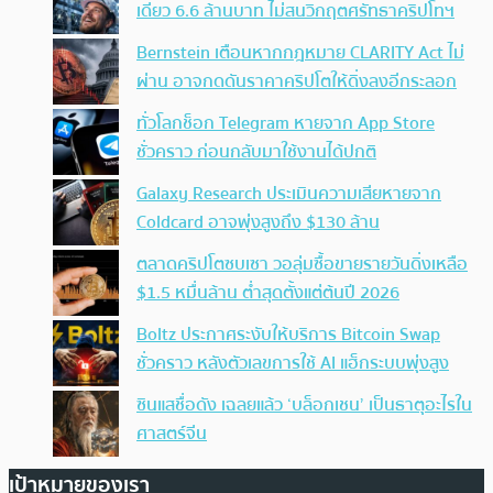
เดียว 6.6 ล้านบาท ไม่สนวิกฤตศรัทธาคริปโทฯ
Bernstein เตือนหากกฎหมาย CLARITY Act ไม่
ผ่าน อาจกดดันราคาคริปโตให้ดิ่งลงอีกระลอก
ทั่วโลกช็อก Telegram หายจาก App Store
ชั่วคราว ก่อนกลับมาใช้งานได้ปกติ
Galaxy Research ประเมินความเสียหายจาก
Coldcard อาจพุ่งสูงถึง $130 ล้าน
ตลาดคริปโตซบเซา วอลุ่มซื้อขายรายวันดิ่งเหลือ
$1.5 หมื่นล้าน ต่ำสุดตั้งแต่ต้นปี 2026
Boltz ประกาศระงับให้บริการ Bitcoin Swap
ชั่วคราว หลังตัวเลขการใช้ AI แฮ็กระบบพุ่งสูง
ซินแสชื่อดัง เฉลยแล้ว ‘บล็อกเชน’ เป็นธาตุอะไรใน
ศาสตร์จีน
เป้าหมายของเรา