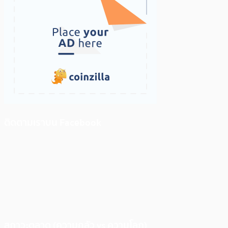
ติดตามเราบน Facebook
สภาวะตลาด (ความกลัว vs ความโลภ)