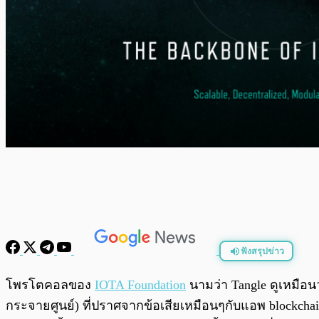
ฟังสรุปข่าว
พร้อมเล่น
โพรโตคอลของ
IOTA Foundation
นามว่า Tangle ดูเหมือน
กระจายศูนย์) ที่ปราศจากข้อเสียเหมือนๆกับแอพ blockchain