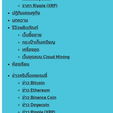
ราคา Ripple (XRP)
ปฏิทินเศรษฐกิจ
บทความ
รีวิวผลิตภัณฑ์
เว็บซื้อขาย
กระเป๋าเก็บเหรียญ
เครื่องขุด
เว็บขุดแบบ Cloud Mining
ห้องเรียน
ข่าวคริปโตเคอเรนซี่
ข่าว Bitcoin
ข่าว Ethereum
ข่าว Binance Coin
ข่าว Dogecoin
ข่าว Ripple (XRP)