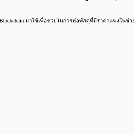
kchain มาใช้เพื่อช่วยในการห่อพัสดุที่มีราคาแพงในช่วงป