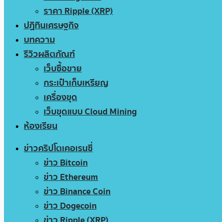
ราคา Ripple (XRP)
ปฏิทินเศรษฐกิจ
บทความ
รีวิวผลิตภัณฑ์
เว็บซื้อขาย
กระเป๋าเก็บเหรียญ
เครื่องขุด
เว็บขุดแบบ Cloud Mining
ห้องเรียน
ข่าวคริปโตเคอเรนซี่
ข่าว Bitcoin
ข่าว Ethereum
ข่าว Binance Coin
ข่าว Dogecoin
ข่าว Ripple (XRP)