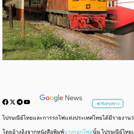
ฟังสรุปข่าว
พร้อมเล่น
ไปรษณีย์ไทยและการรถไฟแห่งประเทศไทยได้มีรายงานว
โดยอ้างอิงจากหนังสือพิมพ์
บางกอกโพส
นั้น ไปรษณีย์ไทยแ