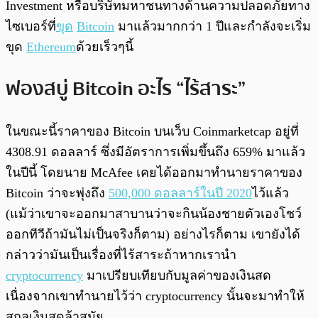
Investment หรือบริษัทมหาชนทางด้านความปลอดภัยทาง
ไซเบอร์ที่
ขุด
Bitcoin
มาแล้วมากกว่า 1 ปีและกำลังจะเริ่ม
ขุด
Ethereum
ด้วยเร็วๆนี้
ฟองสบู่ Bitcoin อะไร “ไร้สาระ”
ในขณะนี้ราคาของ Bitcoin บนเว็บ Coinmarketcap อยู่ที่
4308.91 ดอลลาร์ ซึ่งมีอัตราการเพิ่มขึ้นถึง 659% มาแล้ว
ในปีนี้ โดยนาย McAfee เคยได้ออกมาทำนายราคาของ
Bitcoin ว่าจะพุ่งถึง
500,000 ดอลลาร์ในปี 2020
ไว้แล้ว
(แม้ว่าเขาจะออกมาสาบานว่าจะกินน้องชายตัวเองโชว์
ออกทีวีถ้ามันไม่เป็นจริงก็ตาม) อย่างไรก็ตาม เขายังได้
กล่าวว่ามันเป็นเรื่องที่ไร้สาระถ้าหากเรานำ
cryptocurrency
มาเปรียบเทียบกับมูลค่าของเงินสด
เนื่องจากเขาทำนายไว้ว่า cryptocurrency นั้นจะมาทำให้
สกุลเงินสดล้าสมัย