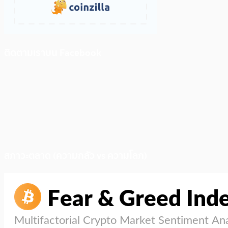
ติดตามเราบน Facebook
สภาวะตลาด (ความกลัว vs ความโลภ)