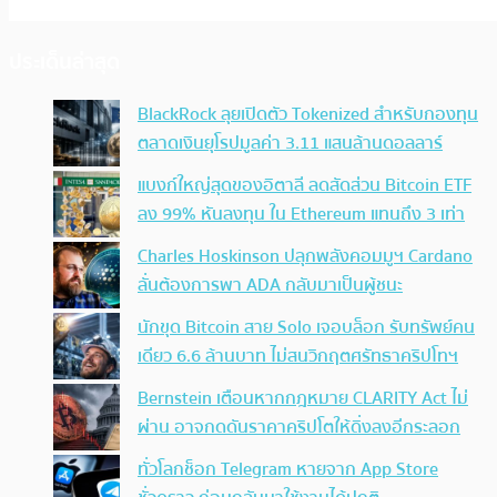
ประเด็นล่าสุด
BlackRock ลุยเปิดตัว Tokenized สำหรับกองทุน
ตลาดเงินยุโรปมูลค่า 3.11 แสนล้านดอลลาร์
แบงก์ใหญ่สุดของอิตาลี ลดสัดส่วน Bitcoin ETF
ลง 99% หันลงทุน ใน Ethereum แทนถึง 3 เท่า
Charles Hoskinson ปลุกพลังคอมมูฯ Cardano
ลั่นต้องการพา ADA กลับมาเป็นผู้ชนะ
นักขุด Bitcoin สาย Solo เจอบล็อก รับทรัพย์คน
เดียว 6.6 ล้านบาท ไม่สนวิกฤตศรัทธาคริปโทฯ
Bernstein เตือนหากกฎหมาย CLARITY Act ไม่
ผ่าน อาจกดดันราคาคริปโตให้ดิ่งลงอีกระลอก
ทั่วโลกช็อก Telegram หายจาก App Store