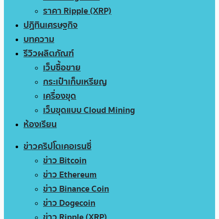
ราคา Ripple (XRP)
ปฏิทินเศรษฐกิจ
บทความ
รีวิวผลิตภัณฑ์
เว็บซื้อขาย
กระเป๋าเก็บเหรียญ
เครื่องขุด
เว็บขุดแบบ Cloud Mining
ห้องเรียน
ข่าวคริปโตเคอเรนซี่
ข่าว Bitcoin
ข่าว Ethereum
ข่าว Binance Coin
ข่าว Dogecoin
ข่าว Ripple (XRP)