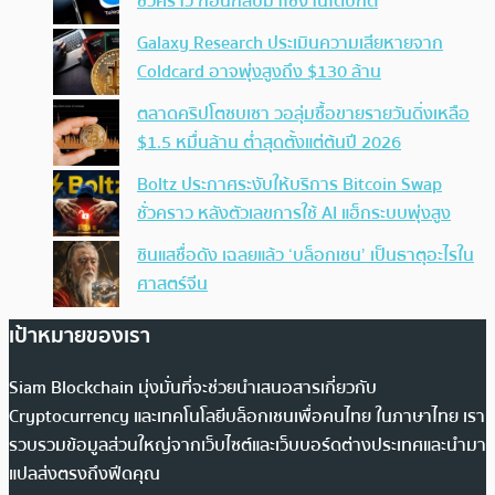
ชั่วคราว ก่อนกลับมาใช้งานได้ปกติ
Galaxy Research ประเมินความเสียหายจาก
Coldcard อาจพุ่งสูงถึง $130 ล้าน
ตลาดคริปโตซบเซา วอลุ่มซื้อขายรายวันดิ่งเหลือ
$1.5 หมื่นล้าน ต่ำสุดตั้งแต่ต้นปี 2026
Boltz ประกาศระงับให้บริการ Bitcoin Swap
ชั่วคราว หลังตัวเลขการใช้ AI แฮ็กระบบพุ่งสูง
ซินแสชื่อดัง เฉลยแล้ว ‘บล็อกเชน’ เป็นธาตุอะไรใน
ศาสตร์จีน
เป้าหมายของเรา
Siam Blockchain มุ่งมั่นที่จะช่วยนำเสนอสารเกี่ยวกับ
Cryptocurrency และเทคโนโลยีบล็อกเชนเพื่อคนไทย ในภาษาไทย เรา
รวบรวมข้อมูลส่วนใหญ่จากเว็บไซต์และเว็บบอร์ดต่างประเทศและนำมา
แปลส่งตรงถึงฟีดคุณ