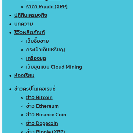
ราคา Ripple (XRP)
ปฏิทินเศรษฐกิจ
บทความ
รีวิวผลิตภัณฑ์
เว็บซื้อขาย
กระเป๋าเก็บเหรียญ
เครื่องขุด
เว็บขุดแบบ Cloud Mining
ห้องเรียน
ข่าวคริปโตเคอเรนซี่
ข่าว Bitcoin
ข่าว Ethereum
ข่าว Binance Coin
ข่าว Dogecoin
ข่าว Ripple (XRP)