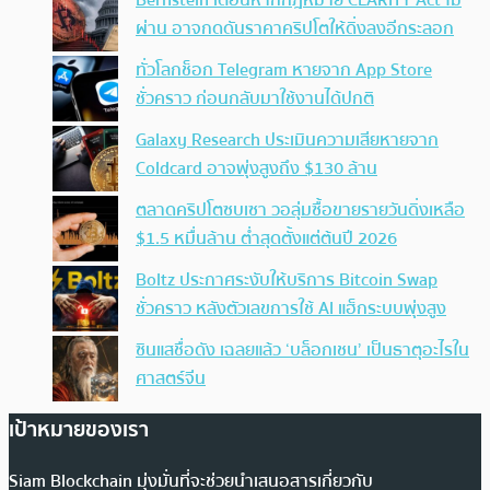
Bernstein เตือนหากกฎหมาย CLARITY Act ไม่
ผ่าน อาจกดดันราคาคริปโตให้ดิ่งลงอีกระลอก
ทั่วโลกช็อก Telegram หายจาก App Store
ชั่วคราว ก่อนกลับมาใช้งานได้ปกติ
Galaxy Research ประเมินความเสียหายจาก
Coldcard อาจพุ่งสูงถึง $130 ล้าน
ตลาดคริปโตซบเซา วอลุ่มซื้อขายรายวันดิ่งเหลือ
$1.5 หมื่นล้าน ต่ำสุดตั้งแต่ต้นปี 2026
Boltz ประกาศระงับให้บริการ Bitcoin Swap
ชั่วคราว หลังตัวเลขการใช้ AI แฮ็กระบบพุ่งสูง
ซินแสชื่อดัง เฉลยแล้ว ‘บล็อกเชน’ เป็นธาตุอะไรใน
ศาสตร์จีน
เป้าหมายของเรา
Siam Blockchain มุ่งมั่นที่จะช่วยนำเสนอสารเกี่ยวกับ