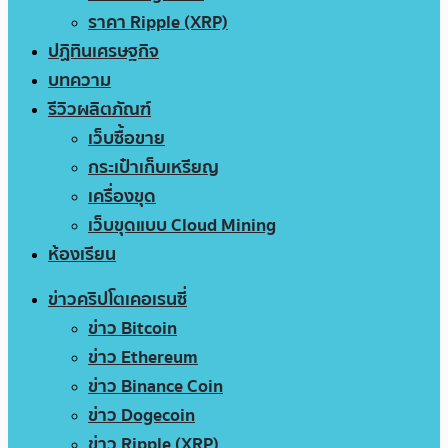
ราคา Ripple (XRP)
ปฏิทินเศรษฐกิจ
บทความ
รีวิวผลิตภัณฑ์
เว็บซื้อขาย
กระเป๋าเก็บเหรียญ
เครื่องขุด
เว็บขุดแบบ Cloud Mining
ห้องเรียน
ข่าวคริปโตเคอเรนซี่
ข่าว Bitcoin
ข่าว Ethereum
ข่าว Binance Coin
ข่าว Dogecoin
ข่าว Ripple (XRP)