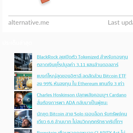
ประเด็นล่าสุด
BlackRock ลุยเปิดตัว Tokenized สำหรับกองทุน
ตลาดเงินยุโรปมูลค่า 3.11 แสนล้านดอลลาร์
แบงก์ใหญ่สุดของอิตาลี ลดสัดส่วน Bitcoin ETF
ลง 99% หันลงทุน ใน Ethereum แทนถึง 3 เท่า
Charles Hoskinson ปลุกพลังคอมมูฯ Cardano
ลั่นต้องการพา ADA กลับมาเป็นผู้ชนะ
นักขุด Bitcoin สาย Solo เจอบล็อก รับทรัพย์คน
เดียว 6.6 ล้านบาท ไม่สนวิกฤตศรัทธาคริปโทฯ