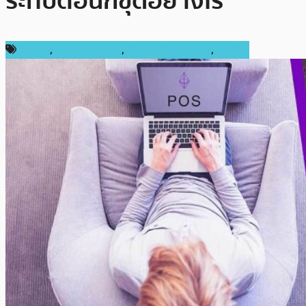
ระทบต่อนักขุดอย่างไร
การขุด
,
ข่าว Ethereum
,
ข่าวคริปโตเคอเรนซี่
,
แนะนำ