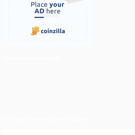
ติดตามเราบน Facebook
สภาวะตลาด (ความกลัว vs ความโลภ)