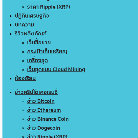
ราคา Ripple (XRP)
ปฏิทินเศรษฐกิจ
บทความ
รีวิวผลิตภัณฑ์
เว็บซื้อขาย
กระเป๋าเก็บเหรียญ
เครื่องขุด
เว็บขุดแบบ Cloud Mining
ห้องเรียน
ข่าวคริปโตเคอเรนซี่
ข่าว Bitcoin
ข่าว Ethereum
ข่าว Binance Coin
ข่าว Dogecoin
ข่าว Ripple (XRP)