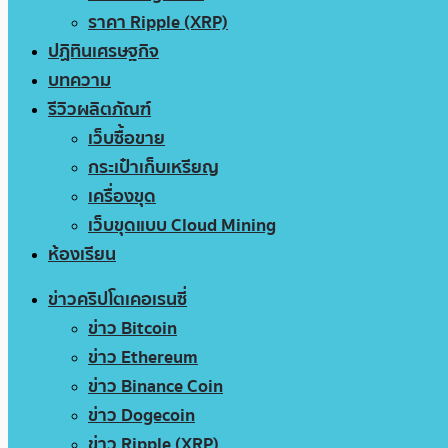
ราคา Ripple (XRP)
ปฏิทินเศรษฐกิจ
บทความ
รีวิวผลิตภัณฑ์
เว็บซื้อขาย
กระเป๋าเก็บเหรียญ
เครื่องขุด
เว็บขุดแบบ Cloud Mining
ห้องเรียน
ข่าวคริปโตเคอเรนซี่
ข่าว Bitcoin
ข่าว Ethereum
ข่าว Binance Coin
ข่าว Dogecoin
ข่าว Ripple (XRP)