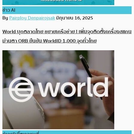
ข่าว AI
By
Pairploy Denpairojsak
มิถุนายน 16, 2025
World บุกตลาดไทย ขยายเครือข่าย ! เพิ่มจุดติดตั้งเครื่องสแกน
ม่านตา ORB ยืนยัน WorldID 1,000 จุดทั่วไทย