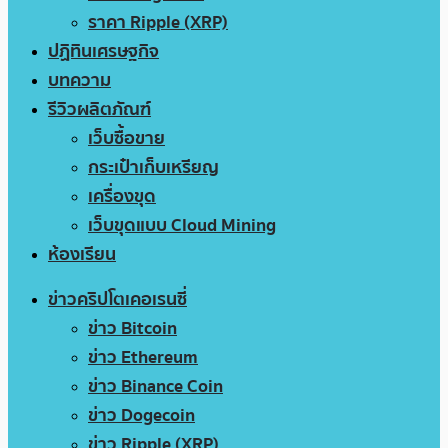
ราคา Ripple (XRP)
ปฏิทินเศรษฐกิจ
บทความ
รีวิวผลิตภัณฑ์
เว็บซื้อขาย
กระเป๋าเก็บเหรียญ
เครื่องขุด
เว็บขุดแบบ Cloud Mining
ห้องเรียน
ข่าวคริปโตเคอเรนซี่
ข่าว Bitcoin
ข่าว Ethereum
ข่าว Binance Coin
ข่าว Dogecoin
ข่าว Ripple (XRP)