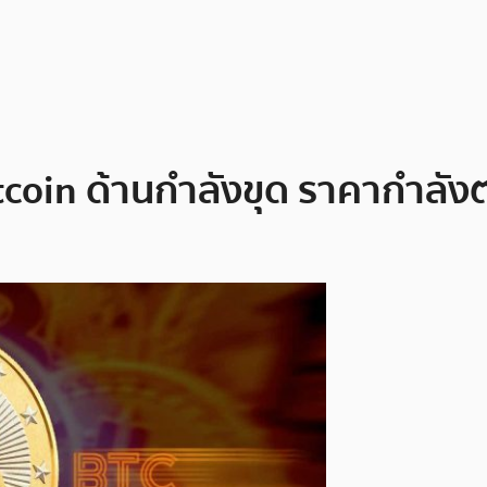
tcoin ด้านกำลังขุด ราคากำลั