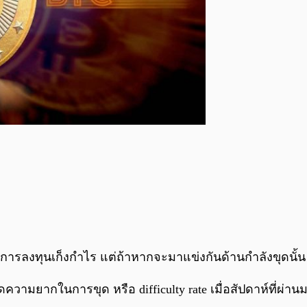
รลงทุนเก็งกำไร แต่ถ้าหากจะมาแข่งกันด้านกำลังขุดนั้น ป
ามยากในการขุด หรือ difficulty rate เมื่อสัปดาห์ที่ผ่านมา