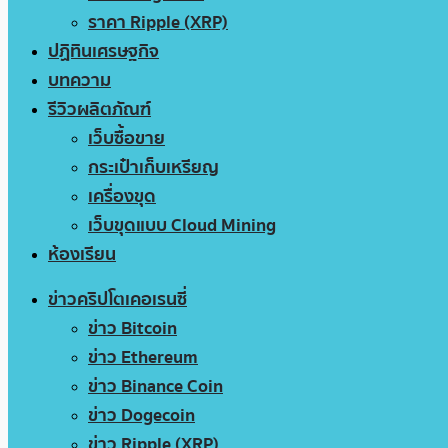
ราคา Ripple (XRP)
ปฏิทินเศรษฐกิจ
บทความ
รีวิวผลิตภัณฑ์
เว็บซื้อขาย
กระเป๋าเก็บเหรียญ
เครื่องขุด
เว็บขุดแบบ Cloud Mining
ห้องเรียน
ข่าวคริปโตเคอเรนซี่
ข่าว Bitcoin
ข่าว Ethereum
ข่าว Binance Coin
ข่าว Dogecoin
ข่าว Ripple (XRP)