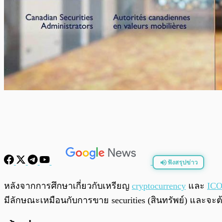
ฟังสรุปข่าว
พร้อมเล่น
หลังจากการศึกษาเกี่ยวกับเหรียญ
cryptocurrency
และ
IC
มีลักษณะเหมือนกับการขาย securities (สินทรัพย์) และจะต