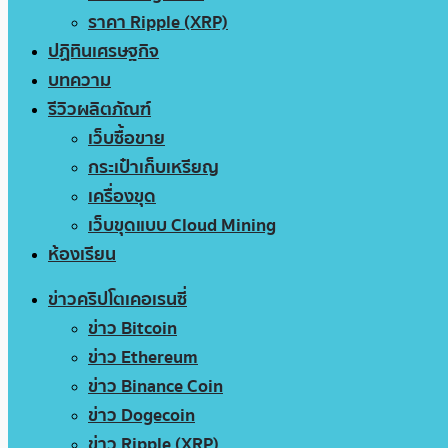
ราคา Ripple (XRP)
ปฏิทินเศรษฐกิจ
บทความ
รีวิวผลิตภัณฑ์
เว็บซื้อขาย
กระเป๋าเก็บเหรียญ
เครื่องขุด
เว็บขุดแบบ Cloud Mining
ห้องเรียน
ข่าวคริปโตเคอเรนซี่
ข่าว Bitcoin
ข่าว Ethereum
ข่าว Binance Coin
ข่าว Dogecoin
ข่าว Ripple (XRP)