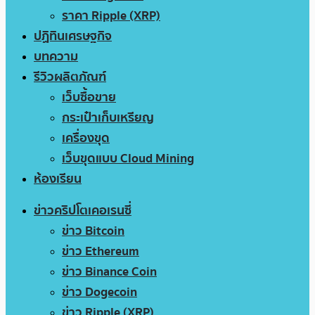
ราคา Ripple (XRP)
ปฏิทินเศรษฐกิจ
บทความ
รีวิวผลิตภัณฑ์
เว็บซื้อขาย
กระเป๋าเก็บเหรียญ
เครื่องขุด
เว็บขุดแบบ Cloud Mining
ห้องเรียน
ข่าวคริปโตเคอเรนซี่
ข่าว Bitcoin
ข่าว Ethereum
ข่าว Binance Coin
ข่าว Dogecoin
ข่าว Ripple (XRP)