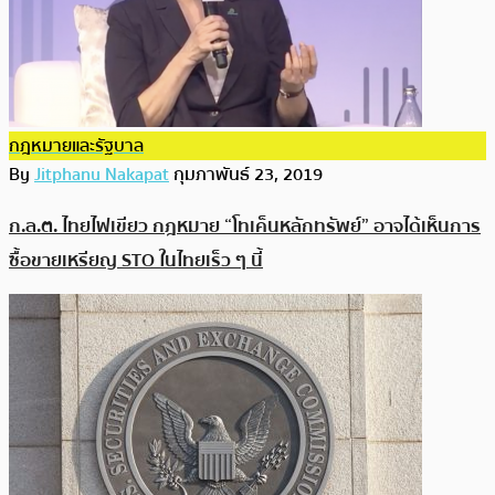
กฎหมายและรัฐบาล
By
Jitphanu Nakapat
กุมภาพันธ์ 23, 2019
ก.ล.ต. ไทยไฟเขียว กฎหมาย “โทเค็นหลักทรัพย์” อาจได้เห็นการ
ซื้อขายเหรียญ STO ในไทยเร็ว ๆ นี้