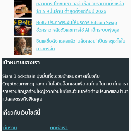
ตลาดคริปโตซบเซา วอลุ่มซื้อขายรายวันดิ่งเหลือ
$1.5 หมื่นล้าน ต่ำสุดตั้งแต่ต้นปี 2026
Boltz ประกาศระงับให้บริการ Bitcoin Swap
ชั่วคราว หลังตัวเลขการใช้ AI แฮ็กระบบพุ่งสูง
ซินแสชื่อดัง เฉลยแล้ว ‘บล็อกเชน’ เป็นธาตุอะไรใน
ศาสตร์จีน
เป้าหมายของเรา
Siam Blockchain มุ่งมั่นที่จะช่วยนำเสนอสารเกี่ยวกับ
Cryptocurrency และเทคโนโลยีบล็อกเชนเพื่อคนไทย ในภาษาไทย เรา
รวบรวมข้อมูลส่วนใหญ่จากเว็บไซต์และเว็บบอร์ดต่างประเทศและนำมา
แปลส่งตรงถึงฟีดคุณ
เกี่ยวกับเว็บไซต์นี้
ทีมงาน
ติดต่อเรา