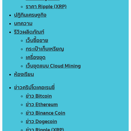
ราคา Ripple (XRP)
ปฏิทินเศรษฐกิจ
บทความ
รีวิวผลิตภัณฑ์
เว็บซื้อขาย
กระเป๋าเก็บเหรียญ
เครื่องขุด
เว็บขุดแบบ Cloud Mining
ห้องเรียน
ข่าวคริปโตเคอเรนซี่
ข่าว Bitcoin
ข่าว Ethereum
ข่าว Binance Coin
ข่าว Dogecoin
ข่าว Ripple (XRP)