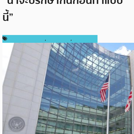
“น่าจะปรึกษากันก่อนทำแบบ
นี้”
กฎหมายและรัฐบาล
,
ข่าว Bitcoin
,
ต่างประเทศ