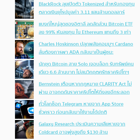
BlackRock ลุยเปิดตัว Tokenized สำหรับกองทุน
ตลาดเงินยุโรปมูลค่า 3.11 แสนล้านดอลลาร์
แบงก์ใหญ่สุดของอิตาลี ลดสัดส่วน Bitcoin ETF
ลง 99% หันลงทุน ใน Ethereum แทนถึง 3 เท่า
Charles Hoskinson ปลุกพลังคอมมูฯ Cardano
ลั่นต้องการพา ADA กลับมาเป็นผู้ชนะ
นักขุด Bitcoin สาย Solo เจอบล็อก รับทรัพย์คน
เดียว 6.6 ล้านบาท ไม่สนวิกฤตศรัทธาคริปโทฯ
Bernstein เตือนหากกฎหมาย CLARITY Act ไม่
ผ่าน อาจกดดันราคาคริปโตให้ดิ่งลงอีกระลอก
ทั่วโลกช็อก Telegram หายจาก App Store
ชั่วคราว ก่อนกลับมาใช้งานได้ปกติ
Galaxy Research ประเมินความเสียหายจาก
Coldcard อาจพุ่งสูงถึง $130 ล้าน