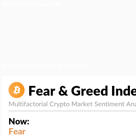
ติดตามเราบน Facebook
สภาวะตลาด (ความกลัว vs ความโลภ)