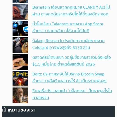
Bernstein เตือนหากกฎหมาย CLARITY Act ไม่
ผ่าน อาจกดดันราคาคริปโตให้ดิ่งลงอีกระลอก
ทั่วโลกช็อก Telegram หายจาก App Store
ชั่วคราว ก่อนกลับมาใช้งานได้ปกติ
Galaxy Research ประเมินความเสียหายจาก
Coldcard อาจพุ่งสูงถึง $130 ล้าน
ตลาดคริปโตซบเซา วอลุ่มซื้อขายรายวันดิ่งเหลือ
$1.5 หมื่นล้าน ต่ำสุดตั้งแต่ต้นปี 2026
Boltz ประกาศระงับให้บริการ Bitcoin Swap
ชั่วคราว หลังตัวเลขการใช้ AI แฮ็กระบบพุ่งสูง
ซินแสชื่อดัง เฉลยแล้ว ‘บล็อกเชน’ เป็นธาตุอะไรใน
ศาสตร์จีน
เป้าหมายของเรา