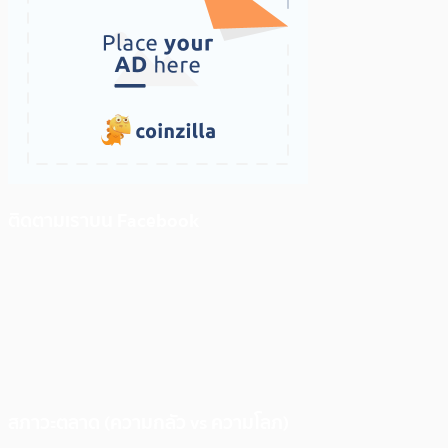
ติดตามเราบน Facebook
สภาวะตลาด (ความกลัว vs ความโลภ)