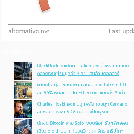
ประเด็นล่าสุด
BlackRock ลุยเปิดตัว Tokenized สำหรับกองทุน
ตลาดเงินยุโรปมูลค่า 3.11 แสนล้านดอลลาร์
แบงก์ใหญ่สุดของอิตาลี ลดสัดส่วน Bitcoin ETF
ลง 99% หันลงทุน ใน Ethereum แทนถึง 3 เท่า
Charles Hoskinson ปลุกพลังคอมมูฯ Cardano
ลั่นต้องการพา ADA กลับมาเป็นผู้ชนะ
นักขุด Bitcoin สาย Solo เจอบล็อก รับทรัพย์คน
เดียว 6.6 ล้านบาท ไม่สนวิกฤตศรัทธาคริปโทฯ