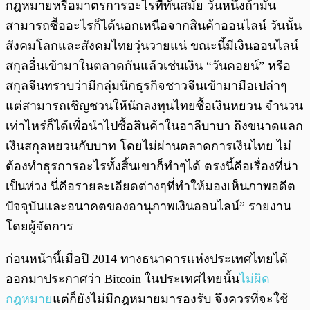
กฎหมายหรือมาตรการอะไรที่ทันสมัย วันหนึ่งถ้ามัน
สามารถซื้ออะไรก็ได้นอกเหนือจากสินค้าออนไลน์ วันนั้น
สังคมโลกและสังคมไทยวุ่นวายแน่ ขณะนี้มีเงินออนไลน์
สกุลอื่นเข้ามาในตลาดกันแล้วเช่นเงิน “วันคอยน์” หรือ
สกุลจีนทราบว่ามีกลุ่มนักธุรกิจชาวจีนเข้ามามือเปล่าๆ
แต่สามารถเชิญชวนให้นักลงทุนไทยซื้อเงินหยวน จำนวน
เท่าไหร่ก็ได้เพื่อนำไปซื้อสินค้าในอาลีบาบา ถึงขนาดแลก
เงินสกุลหยวนกับบาท โดยไม่ผ่านตลาดการเงินไทย ไม่
ต้องทำธุรการอะไรทั้งสิ้นเขาก็ทำๆได้ ตรงนี้คือเรื่องที่น่า
เป็นห่วง นี่คือรายละเอียดต่างๆที่ทำให้มองเห็นภาพอดีต
ปัจจุบันและอนาคตของอานุภาพเงินออนไลน์” รายงาน
โดยผู้จัดการ
ก่อนหน้านี้เมื่อปี 2014 ทางธนาคารแห่งประเทศไทยได้
ออกมาประกาศว่า Bitcoin ในประเทศไทยนั้น
ไม่ผิด
กฎหมาย
แต่ก็ยังไม่มีกฎหมายมารองรับ จึงควรที่จะใช้