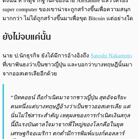
ดังนั้น หากดูจากฐานะของนาย Alexandre แล้ว เครื่อง
super computer ของเขาน่าจะถูกสร้างขึ้นเพื่อความสนุก
มากกว่า ไม่ได้ถูกสร้างขึ้นมาเพื่อขุด Bitcoin แต่อย่างใด
ยังไม่จบแค่นั้น
นาย ป.นักธุรกิจ ยังได้มีการอ้างอิงถึง
Satoshi Nakamoto
ที่เขาฟันธงว่าเป็นชาวญี่ปุ่น และบอกว่าบางทฤษฎีนั้นมา
จากออสเตรเลียอีกด้วย
“บิทคอยน์ ถือกำเนิดมาจากชาวญี่ปุ่น สุดอัจฉริยะ
คนหนึ่งแต่บางทฤษฎีอ้างว่าเป็นชาวออสเตรเลีย แต่
นั่นไม่ใช่สาระสำคัญ เหตุผลของการกำเนิดเงินสกุล
นี้มีแรงบันดาลใจมาจากพี่ใหญ่ของโลกคือในยุค
เศรษฐกิจอเมริกา ตกต่ำมีการพิมพ์แบงก์ดอลลาร์