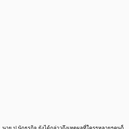
นาย ป.นักธุรกิจ ยังได้กล่าวถึงเหตุผลที่ใครๆหลายๆคนก็