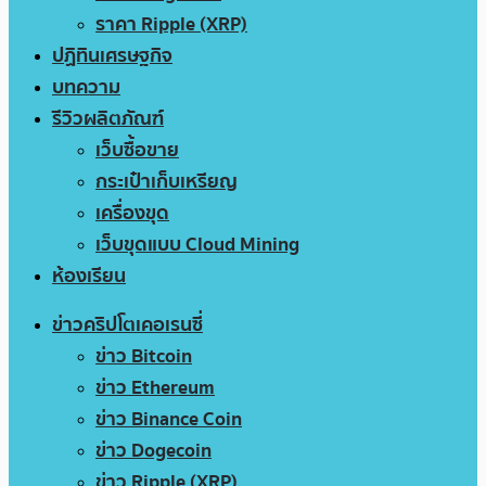
ราคา Ripple (XRP)
ปฏิทินเศรษฐกิจ
บทความ
รีวิวผลิตภัณฑ์
เว็บซื้อขาย
กระเป๋าเก็บเหรียญ
เครื่องขุด
เว็บขุดแบบ Cloud Mining
ห้องเรียน
ข่าวคริปโตเคอเรนซี่
ข่าว Bitcoin
ข่าว Ethereum
ข่าว Binance Coin
ข่าว Dogecoin
ข่าว Ripple (XRP)