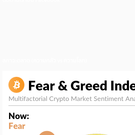
สภาวะตลาด (ความกลัว vs ความโลภ)