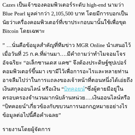
Cazes เป็นเจ้าของคอมพิวเตอร์ระดับ high-end นามว่า
Blue Pearl มูลค่ากว่า 2,105,500 บาท โดยมีการบอกเป็น
นัยว่าเครื่องคอมพิวเตอร์ที่เขาประกอบมานั้นใช้เพื่อขุด
Bitcoin โดยเฉพาะ
” …นั่นคือข้อมูลสำคัญที่ทีมข่าว MGR Online นำเสนอไว้
เมื่อวันที่ 25 ก.ค.ที่ผ่านมา….มีคำถามว่าทำไมจอมโจร
อัจฉริยะ “อเล็กซานเดส แคซ” จึงต้องประดิษฐ์ซุปเปอร์
คอมพิวเตอร์ขึ้นมา เขามีไว้เพื่อการอะไรและหลายท่าน
อาจลืมไปว่าในการแถลงของเจ้าหน้าที่ตอนหนึ่งได้เอ่ยถึง
เงินสกุลออนไลน์ หรือเงิน “
บิทคอยน์
”ซึ่งผู้ตายมีอยู่ใน
ครอบครองจำนวนมากนับล้านหน่วย….เงินออนไลน์หรือ
“บิทคอยน์”เกี่ยวข้องกับขบวนการนอกกฎหมายอย่างไร
ข้อมูลต่อไปนี้คือคำเฉลย”
รายงานโดยผู้จัดการ