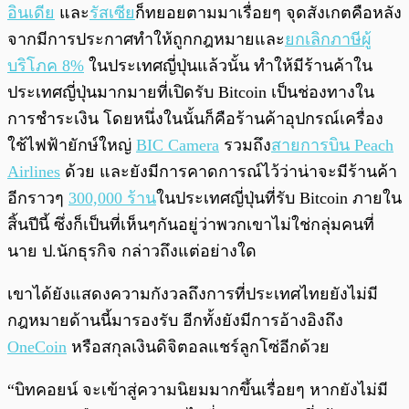
อินเดีย
และ
รัสเซีย
ก็ทยอยตามมาเรื่อยๆ จุดสังเกตคือหลัง
จากมีการประกาศทำให้ถูกกฎหมายและ
ยกเลิกภาษีผู้
บริโภค 8%
ในประเทศญี่ปุ่นแล้วนั้น ทำให้มีร้านค้าใน
ประเทศญี่ปุ่นมากมายที่เปิดรับ Bitcoin เป็นช่องทางใน
การชำระเงิน โดยหนึ่งในนั้นก็คือร้านค้าอุปกรณ์เครื่อง
ใช้ไฟฟ้ายักษ์ใหญ่
BIC Camera
รวมถึง
สายการบิน Peach
Airlines
ด้วย และยังมีการคาดการณ์ไว้ว่าน่าจะมีร้านค้า
อีกราวๆ
300,000 ร้าน
ในประเทศญี่ปุ่นที่รับ Bitcoin ภายใน
สิ้นปีนี้ ซึ่งก็เป็นที่เห็นๆกันอยู่ว่าพวกเขาไม่ใช่กลุ่มคนที่
นาย ป.นักธุรกิจ กล่าวถึงแต่อย่างใด
เขาได้ยังแสดงความกังวลถึงการที่ประเทศไทยยังไม่มี
กฎหมายด้านนี้มารองรับ อีกทั้งยังมีการอ้างอิงถึง
OneCoin
หรือสกุลเงินดิจิตอลแชร์ลูกโซ่อีกด้วย
“บิทคอยน์ จะเข้าสู่ความนิยมมากขึ้นเรื่อยๆ หากยังไม่มี