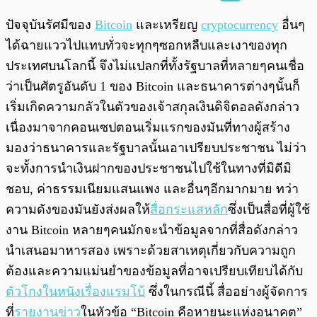
พร้อมเล่น
0:00
/
0:00
ปัจจุบันรัศมีของ
Bitcoin
และเหรียญ
cryptocurrency
อื่นๆ
ได้ฉายแววไปแทบทั่วจะทุกๆซอกหลืบและเงาของทุก
ประเทศบนโลกนี้ จึงไม่แปลกที่ทั้งรัฐบาลที่หลายๆคนเชื่อ
ว่าเป็นศัตรูอันดับ 1 ของ Bitcoin และธนาคารต่างๆนั้นก็
เริ่มเกิดความกลัวในตัวของเจ้าสกุลเงินดิจิตอลดังกล่าว
เนื่องมาจากคอนเซปตอนเริ่มแรกของมันที่ทางผู้สร้าง
มองว่าธนาคารและรัฐบาลนั้นเอาเปรียบประชาชน ไม่ว่า
จะทั้งการนำเงินฝากของประชาชนไปใช้ในทางที่มิดีมิ
ชอบ, ค่าธรรมเนียมแสนแพง และอื่นๆอีกมากมาย ทว่า
ความดังของมันยังส่งผลให้
สื่อกระแสหลัก
ซึ่งเป็นสื่อที่ผู้ใช้
งาน Bitcoin หลายๆคนมักจะนำข้อมูลจากที่สื่อดังกล่าว
นำเสนอมาหารสอง เพราะด้วยสาเหตุเกี่ยวกับความถูก
ต้องและความแม่นยำของข้อมูลที่อาจเปรียบเทียบได้กับ
ตัวโกงในหนังเรื่องแรมโบ้
ซึ่งในกรณีนี้ สื่ออย่างผู้จัดการ
ที่
รายงานข่าว
ในหัวข้อ “Bitcoin คือหายนะแห่งอนาคต”