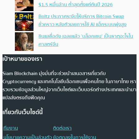
$1.5 หมื่นล้าน ต่ำสุดตั้งแต่ต้นปี 2026
Boltz ประกาศระงับให้บริการ Bitcoin Swap
ชั่วคราว หลังตัวเลขการใช้ AI แฮ็กระบบพุ่งสูง
ซินแสชื่อดัง เฉลยแล้ว ‘บล็อกเชน’ เป็นธาตุอะไรใน
ศาสตร์จีน
เป้าหมายของเรา
Siam Blockchain มุ่งมั่นที่จะช่วยนำเสนอสารเกี่ยวกับ
Cryptocurrency และเทคโนโลยีบล็อกเชนเพื่อคนไทย ในภาษาไทย เรา
รวบรวมข้อมูลส่วนใหญ่จากเว็บไซต์และเว็บบอร์ดต่างประเทศและนำมา
แปลส่งตรงถึงฟีดคุณ
เกี่ยวกับเว็บไซต์นี้
ทีมงาน
ติดต่อเรา
นโยบายความเป็นส่วนตัว
ข้อตกลงในการใช้งาน