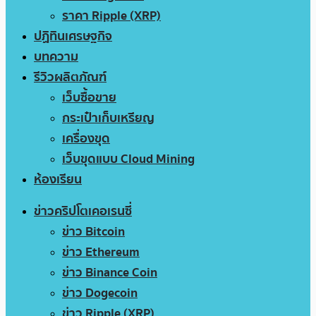
ราคา Ripple (XRP)
ปฏิทินเศรษฐกิจ
บทความ
รีวิวผลิตภัณฑ์
เว็บซื้อขาย
กระเป๋าเก็บเหรียญ
เครื่องขุด
เว็บขุดแบบ Cloud Mining
ห้องเรียน
ข่าวคริปโตเคอเรนซี่
ข่าว Bitcoin
ข่าว Ethereum
ข่าว Binance Coin
ข่าว Dogecoin
ข่าว Ripple (XRP)