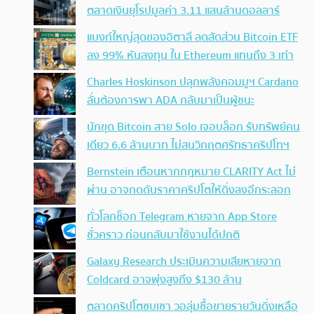
ตลาดเงินยุโรปมูลค่า 3.11 แสนล้านดอลลาร์
แบงก์ใหญ่สุดของอิตาลี ลดสัดส่วน Bitcoin ETF
ลง 99% หันลงทุน ใน Ethereum แทนถึง 3 เท่า
Charles Hoskinson ปลุกพลังคอมมูฯ Cardano
ลั่นต้องการพา ADA กลับมาเป็นผู้ชนะ
นักขุด Bitcoin สาย Solo เจอบล็อก รับทรัพย์คน
เดียว 6.6 ล้านบาท ไม่สนวิกฤตศรัทธาคริปโทฯ
Bernstein เตือนหากกฎหมาย CLARITY Act ไม่
ผ่าน อาจกดดันราคาคริปโตให้ดิ่งลงอีกระลอก
ทั่วโลกช็อก Telegram หายจาก App Store
ชั่วคราว ก่อนกลับมาใช้งานได้ปกติ
Galaxy Research ประเมินความเสียหายจาก
Coldcard อาจพุ่งสูงถึง $130 ล้าน
ตลาดคริปโตซบเซา วอลุ่มซื้อขายรายวันดิ่งเหลือ