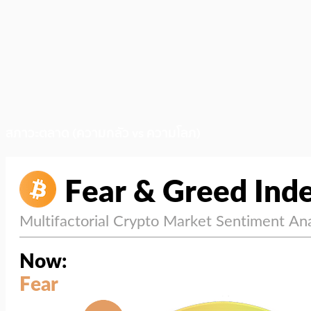
สภาวะตลาด (ความกลัว vs ความโลภ)