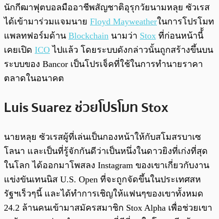
พร้อมเล่น
0:00
/
0:00
นักกีฒาฟุตบอลมืออาชีพสัญชาติอุรุกวัยนามหลุย ซัวเรส
ได้เข้ามาร่วมแจมนาย
Floyd Mayweather
ในการโปรโมท
แพลทฟอร์มด้าน
Blockchain
นามว่า
Stox
ที่ก่อนหน้านี้้
เคยเปิด
ICO
ไปแล้ว โดยระบบดังกล่าวนั้นถูกสร้างขึ้นบน
ระบบของ Bancor เป็นโปรเจ็คที่ใช้ในการทำนายราคา
ตลาดในอนาคต
Luis Suarez ช่วยโปรโมท Stox
นายหลุย ซัวเรสผู้ที่เล่นเป็นกองหน้าให้กับสโมสรบาเซ
โลนา และเป็นที่รู้จักกันดีว่าเป็นหนึ่งในดาวยิงที่เก่งที่สุด
ในโลก ได้ออกมาโพสลง Instagram ของเขาเกี่ยวกับงาน
แข่งขันเทนนิส U.S. Open ที่จะถูกจัดขึ้นในประเทศสห
รัฐฯเร็วๆนี้ และได้ทำการเชิญให้แฟนๆของเขาทั้งหมด
24.2 ล้านคนเข้ามาสมัครสมาชิก Stox Alpha เพื่อช่วยเขา