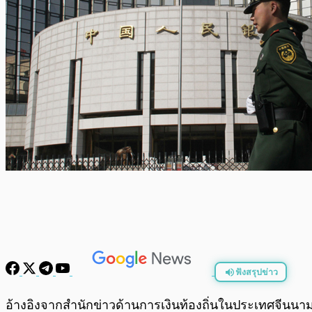
ฟังสรุปข่าว
พร้อมเล่น
อ้างอิงจากสำนักข่าวด้านการเงินท้องถิ่นในประเทศจีนนา