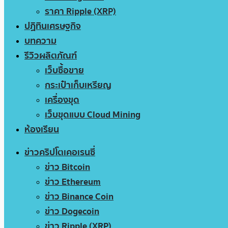
ราคา Ripple (XRP)
ปฏิทินเศรษฐกิจ
บทความ
รีวิวผลิตภัณฑ์
เว็บซื้อขาย
กระเป๋าเก็บเหรียญ
เครื่องขุด
เว็บขุดแบบ Cloud Mining
ห้องเรียน
ข่าวคริปโตเคอเรนซี่
ข่าว Bitcoin
ข่าว Ethereum
ข่าว Binance Coin
ข่าว Dogecoin
ข่าว Ripple (XRP)