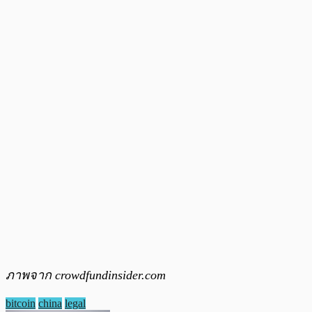
ภาพจาก crowdfundinsider.com
bitcoin
china
legal