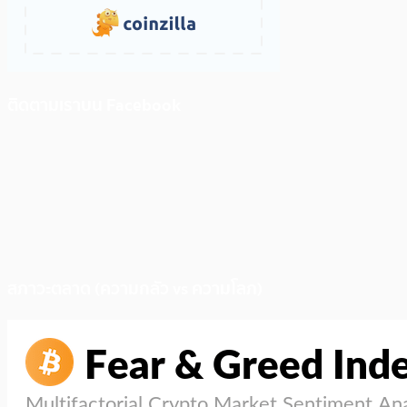
ติดตามเราบน Facebook
สภาวะตลาด (ความกลัว vs ความโลภ)