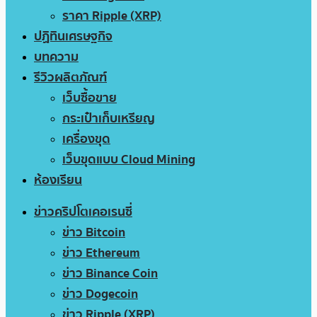
ราคา Ripple (XRP)
ปฏิทินเศรษฐกิจ
บทความ
รีวิวผลิตภัณฑ์
เว็บซื้อขาย
กระเป๋าเก็บเหรียญ
เครื่องขุด
เว็บขุดแบบ Cloud Mining
ห้องเรียน
ข่าวคริปโตเคอเรนซี่
ข่าว Bitcoin
ข่าว Ethereum
ข่าว Binance Coin
ข่าว Dogecoin
ข่าว Ripple (XRP)