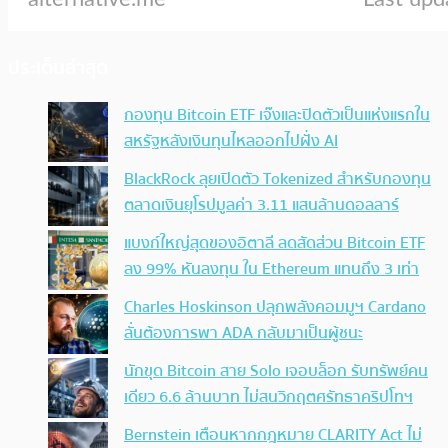
ประเด็นล่าสุด
กองทุน Bitcoin ETF เจ๊งและปิดตัวเป็นแห่งแรกใน
สหรัฐหลังเงินทุนไหลออกไปฝั่ง AI
BlackRock ลุยเปิดตัว Tokenized สำหรับกองทุน
ตลาดเงินยุโรปมูลค่า 3.11 แสนล้านดอลลาร์
แบงก์ใหญ่สุดของอิตาลี ลดสัดส่วน Bitcoin ETF
ลง 99% หันลงทุน ใน Ethereum แทนถึง 3 เท่า
Charles Hoskinson ปลุกพลังคอมมูฯ Cardano
ลั่นต้องการพา ADA กลับมาเป็นผู้ชนะ
นักขุด Bitcoin สาย Solo เจอบล็อก รับทรัพย์คน
เดียว 6.6 ล้านบาท ไม่สนวิกฤตศรัทธาคริปโทฯ
Bernstein เตือนหากกฎหมาย CLARITY Act ไม่