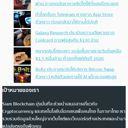
ผ่าน อาจกดดันราคาคริปโตให้ดิ่งลงอีกระลอก
ทั่วโลกช็อก Telegram หายจาก App Store
ชั่วคราว ก่อนกลับมาใช้งานได้ปกติ
Galaxy Research ประเมินความเสียหายจาก
Coldcard อาจพุ่งสูงถึง $130 ล้าน
ตลาดคริปโตซบเซา วอลุ่มซื้อขายรายวันดิ่งเหลือ
$1.5 หมื่นล้าน ต่ำสุดตั้งแต่ต้นปี 2026
Boltz ประกาศระงับให้บริการ Bitcoin Swap
ชั่วคราว หลังตัวเลขการใช้ AI แฮ็กระบบพุ่งสูง
เป้าหมายของเรา
Siam Blockchain มุ่งมั่นที่จะช่วยนำเสนอสารเกี่ยวกับ
Cryptocurrency และเทคโนโลยีบล็อกเชนเพื่อคนไทย ในภาษาไทย เรา
รวบรวมข้อมูลส่วนใหญ่จากเว็บไซต์และเว็บบอร์ดต่างประเทศและนำมา
แปลส่งตรงถึงฟีดคุณ