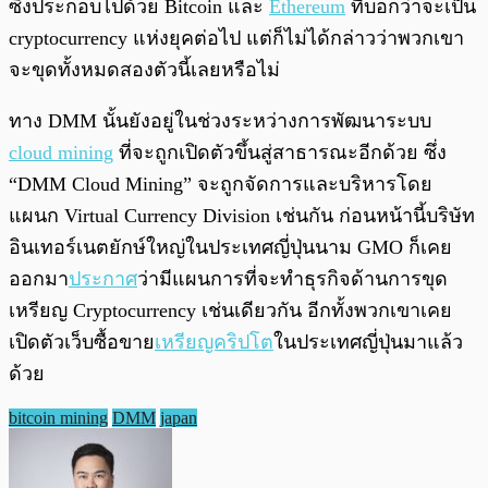
ซึ่งประกอบไปด้วย Bitcoin และ
Ethereum
ที่บอกว่าจะเป็น
cryptocurrency แห่งยุคต่อไป แต่ก็ไม่ได้กล่าวว่าพวกเขา
จะขุดทั้งหมดสองตัวนี้เลยหรือไม่
ทาง DMM นั้นยังอยู่ในช่วงระหว่างการพัฒนาระบบ
cloud mining
ที่จะถูกเปิดตัวขึ้นสู่สาธารณะอีกด้วย ซึ่ง
“DMM Cloud Mining” จะถูกจัดการและบริหารโดย
แผนก Virtual Currency Division เช่นกัน ก่อนหน้านี้บริษัท
อินเทอร์เนตยักษ์ใหญ่ในประเทศญี่ปุ่นนาม GMO ก็เคย
ออกมา
ประกาศ
ว่ามีแผนการที่จะทำธุรกิจด้านการขุด
เหรียญ Cryptocurrency เช่นเดียวกัน อีกทั้งพวกเขาเคย
เปิดตัวเว็บซื้อขาย
เหรียญคริปโต
ในประเทศญี่ปุ่นมาแล้ว
ด้วย
bitcoin mining
DMM
japan