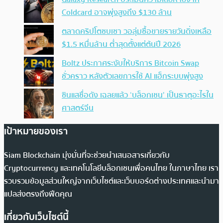
Coldcard อาจพุ่งสูงถึง $130 ล้าน
ตลาดคริปโตซบเซา วอลุ่มซื้อขายรายวันดิ่งเหลือ
$1.5 หมื่นล้าน ต่ำสุดตั้งแต่ต้นปี 2026
Boltz ประกาศระงับให้บริการ Bitcoin Swap
ชั่วคราว หลังตัวเลขการใช้ AI แฮ็กระบบพุ่งสูง
ซินแสชื่อดัง เฉลยแล้ว ‘บล็อกเชน’ เป็นธาตุอะไรใน
ศาสตร์จีน
เป้าหมายของเรา
Siam Blockchain มุ่งมั่นที่จะช่วยนำเสนอสารเกี่ยวกับ
Cryptocurrency และเทคโนโลยีบล็อกเชนเพื่อคนไทย ในภาษาไทย เรา
รวบรวมข้อมูลส่วนใหญ่จากเว็บไซต์และเว็บบอร์ดต่างประเทศและนำมา
แปลส่งตรงถึงฟีดคุณ
เกี่ยวกับเว็บไซต์นี้