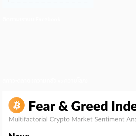
ติดตามเราบน Facebook
สภาวะตลาด (ความกลัว vs ความโลภ)