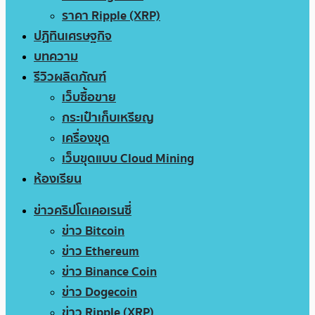
ราคา Ripple (XRP)
ปฏิทินเศรษฐกิจ
บทความ
รีวิวผลิตภัณฑ์
เว็บซื้อขาย
กระเป๋าเก็บเหรียญ
เครื่องขุด
เว็บขุดแบบ Cloud Mining
ห้องเรียน
ข่าวคริปโตเคอเรนซี่
ข่าว Bitcoin
ข่าว Ethereum
ข่าว Binance Coin
ข่าว Dogecoin
ข่าว Ripple (XRP)