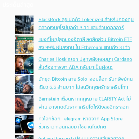
ประเด็นล่าสุด
BlackRock ลุยเปิดตัว Tokenized สำหรับกองทุน
ตลาดเงินยุโรปมูลค่า 3.11 แสนล้านดอลลาร์
แบงก์ใหญ่สุดของอิตาลี ลดสัดส่วน Bitcoin ETF
ลง 99% หันลงทุน ใน Ethereum แทนถึง 3 เท่า
Charles Hoskinson ปลุกพลังคอมมูฯ Cardano
ลั่นต้องการพา ADA กลับมาเป็นผู้ชนะ
นักขุด Bitcoin สาย Solo เจอบล็อก รับทรัพย์คน
เดียว 6.6 ล้านบาท ไม่สนวิกฤตศรัทธาคริปโทฯ
Bernstein เตือนหากกฎหมาย CLARITY Act ไม่
ผ่าน อาจกดดันราคาคริปโตให้ดิ่งลงอีกระลอก
ทั่วโลกช็อก Telegram หายจาก App Store
ชั่วคราว ก่อนกลับมาใช้งานได้ปกติ
Galaxy Research ประเมินความเสียหายจาก