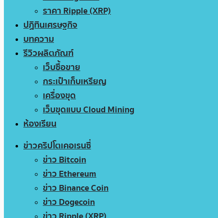
ราคา Ripple (XRP)
ปฏิทินเศรษฐกิจ
บทความ
รีวิวผลิตภัณฑ์
เว็บซื้อขาย
กระเป๋าเก็บเหรียญ
เครื่องขุด
เว็บขุดแบบ Cloud Mining
ห้องเรียน
ข่าวคริปโตเคอเรนซี่
ข่าว Bitcoin
ข่าว Ethereum
ข่าว Binance Coin
ข่าว Dogecoin
ข่าว Ripple (XRP)